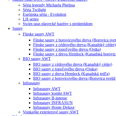
Séria legendy Michaela Phelpsa
Séria Twilight
Európska séria - Evolution
LH series
Swim spas plavecké bazény s protiprúdom
Sauny
Fínske sauny AWT
Fínske sauny z borovicového dreva (Borovica svet
Fínske sauny z cédrového dreva (Kanadský céder)
Fínske sauny z topoľového dreva (Osika)
Fínske sauny z dreva Hemlock (Kanadská borovic
BIO sauny AWT
BIO sauny z cédrového dreva (Kanadský céder)
BIO sauny z topoľového dreva (Osika)
BIO sauny z dreva Hemlock (Kanadská jedľa)
BIO sauny z borovicového dreva (Borovica svetlá
Infrasauny
Infrasauny AWT
Infrasauny kombi AWT
Infrasauny B-intense
Infrasauny INFRASUN
Infrasauny Home Deluxe
Vonkajšie exterierové sauny AWT