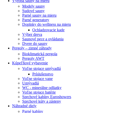
Výroba sauny na mieru
Modely sauny
Sudové sauny
Parné sauny na mieru
Parné generatory
Doplnky do wellness na mieru
Ochladzovacie kade
Výber dreva
Saunové pece a ovládania
Dvere do sauny
Pergoly – zimné záhrady
Bioklimatická pergola
Pergoly AWT
Kúpeľňové vybavenie
Voľne stojace umývadlá
Príslušenstvo
Voľne stojace vane
Umývadlá
WC - minerálne odliatky
Voľne stojace batérie
Sprchové kabíny Euroshowers
Sprchové kúty a zásteny
Náhradné diely
Parné kabíny