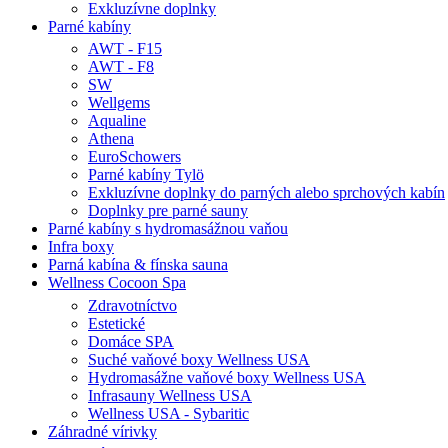
Exkluzívne doplnky
Parné kabíny
AWT - F15
AWT - F8
SW
Wellgems
Aqualine
Athena
EuroSchowers
Parné kabíny Tylö
Exkluzívne doplnky do parných alebo sprchových kabín
Doplnky pre parné sauny
Parné kabíny s hydromasážnou vaňou
Infra boxy
Parná kabína & fínska sauna
Wellness Cocoon Spa
Zdravotníctvo
Estetické
Domáce SPA
Suché vaňové boxy Wellness USA
Hydromasážne vaňové boxy Wellness USA
Infrasauny Wellness USA
Wellness USA - Sybaritic
Záhradné vírivky