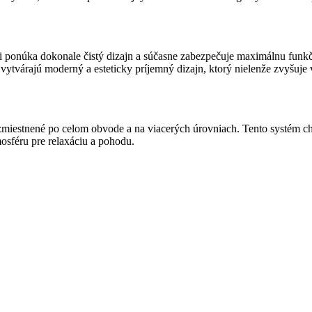
 ponúka dokonale čistý dizajn a súčasne zabezpečuje maximálnu funkč
 vytvárajú moderný a esteticky príjemný dizajn, ktorý nielenže zvyšuje v
zmiestnené po celom obvode a na viacerých úrovniach. Tento systém ch
osféru pre relaxáciu a pohodu.