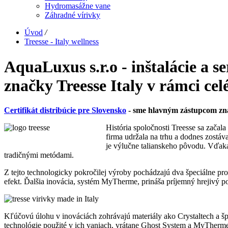
Hydromasážne vane
Záhradné vírivky
Úvod
/
Treesse - Italy wellness
AquaLuxus s.r.o - inštalácie a 
značky Treesse Italy v rámci cel
Certifikát distribúcie pre Slovensko
- sme hlavným zástupcom zna
História spoločnosti Treesse sa zača
firma udržala na trhu a dodnes zostá
je výlučne talianskeho pôvodu. Vďaka
tradičnými metódami.
Z tejto technologicky pokročilej výroby pochádzajú dva špeciálne p
efekt. Ďalšia inovácia, systém MyTherme, prináša príjemný hrejivý 
Kľúčovú úlohu v inováciách zohrávajú materiály ako Crystaltech a š
technológie použité v ich vaniach, vrátane Ghost System a MyTherme