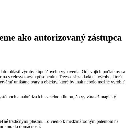
ujeme ako autorizovaný zástupca
il do oblasti výroby kúpeľňového vybavenia. Od svojich počiatkov sa
irma s celosvetovým pôsobením. Treesse si zakladá na výrobe, ktorá
ytvárať unikátne tvary a objekty, ktoré by inak nebolo možné vyrobiť
stémoch a nahrádza ich svetelnou líniou, čo vytvára až magický
teľné tradičnými plastmi. To viedlo k medzinárodným patentom na
 priamo do domácností.