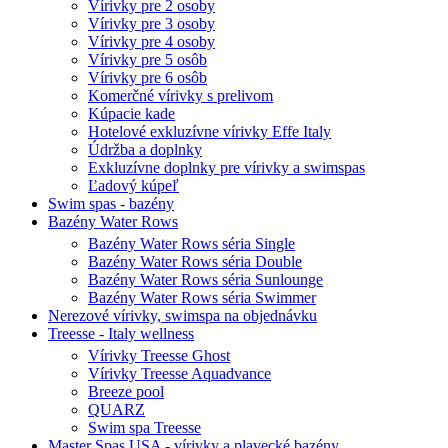
Vírivky pre 2 osoby
Vírivky pre 3 osoby
Vírivky pre 4 osoby
Vírivky pre 5 osôb
Vírivky pre 6 osôb
Komerčné vírivky s prelivom
Kúpacie kade
Hotelové exkluzívne vírivky Effe Italy
Údržba a doplnky
Exkluzívne doplnky pre vírivky a swimspas
Ľadový kúpeľ
Swim spas - bazény
Bazény Water Rows
Bazény Water Rows séria Single
Bazény Water Rows séria Double
Bazény Water Rows séria Sunlounge
Bazény Water Rows séria Swimmer
Nerezové vírivky, swimspa na objednávku
Treesse - Italy wellness
Vírivky Treesse Ghost
Vírivky Treesse Aquadvance
Breeze pool
QUARZ
Swim spa Treesse
Master Spas USA - vírivky a plavecké bazény