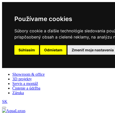
Používame cookies
Súbory cookie a ďalšie technológie sledovania pou
prispôsobený obsah a cielené reklamy, na analýzu n
Súhlasím
Odmietam
Zmeniť moje nastavenia
Showroom & office
3D projekty
Servis a montáž
Čistenie a údržba
Záruka
SK