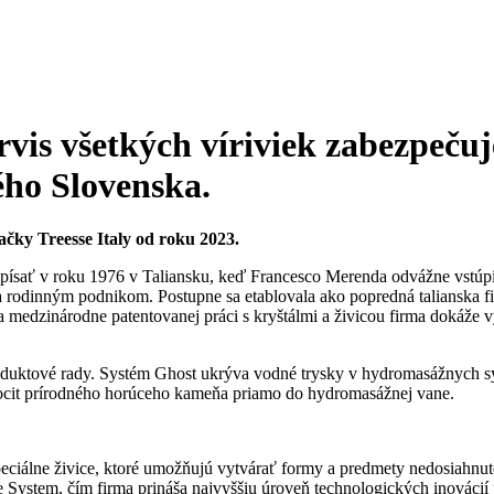
servis všetkých víriviek zabezpeč
ého Slovenska.
čky Treesse Italy od roku 2023.
la písať v roku 1976 v Taliansku, keď Francesco Merenda odvážne vstúp
va rodinným podnikom. Postupne sa etablovala ako popredná talianska f
 medzinárodne patentovanej práci s kryštálmi a živicou firma dokáže v
roduktové rady. Systém Ghost ukrýva vodné trysky v hydromasážnych sy
pocit prírodného horúceho kameňa priamo do hydromasážnej vane.
peciálne živice, ktoré umožňujú vytvárať formy a predmety nedosiahnu
 System, čím firma prináša najvyššiu úroveň technologických inovácií