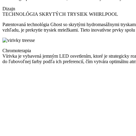
Dizajn
TECHNOLÓGIA SKRYTÝCH TRYSIEK WHIRLPOOL
Patentovaná technológia Ghost so skrytými hydromasážnymi tryskami
vzhľadu, je prekrytie trysiek mriežkami. Tieto inovatívne prvky spolu
Chromoterapia
Vírivka je vybavená jemným LED osvetlením, ktoré je strategicky ro
do ľubovoľnej farby podľa ich preferencií, čím vytvára optimálnu atm