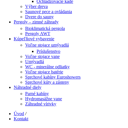
Ochladzovacie kade
Výber dreva
Saunové pece a ovládania
Dvere do sauny
Pergoly – zimné záhrady
Bioklimatická pergola
Pergoly AWT
Kúpeľňové vybavenie
Voľne stojace umývadlá
Príslušenstvo
Voľne stojace vane
Umývadlá
WC - minerálne odliatky
Voľne stojace batérie
Sprchové kabíny Euroshowers
Sprchové kúty a zásteny
Náhradné diely
Parné kabíny
Hydromasážne vane
Záhradné vírivky
Úvod
/
Kontakt