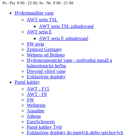
Po - Pia: 8:00 - 22:00, So - Ne: 9:00 - 21:00
Hydromasážne vane
AWT seria TSL
AWT seria TSL zabudované
AWT seria E
AWT seria E zabudované
SW seria
Zenpool Germany
Welness od Bellago
Hydroterapeutické vane - podvodná masáž a
balneologická liečba
Drevené vírivé vane
Exkluzívne doplnky
Parné kabíny
AWT - F15
AWT - F8
SW
Wellgems
Aqualine
Athena
EuroSchowers
Parné kabíny Tylö
Exkluzívne doplnky do parných alebo sprchových