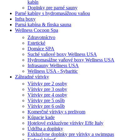
kabín
Doplnky pre parné sauny
Parné kabíny s hydromasážnou vaňou
Infra boxy
Parná kabína & fínska sauna
Wellness Cocoon Spa
Zdravotníctvo
Estetické
Domáce SPA
Suché vaňové boxy Wellness USA
Hydromasážne vaňové boxy Wellness USA
Infrasauny Wellness USA
Wellness USA - Sybaritic
Záhradné vírivky
Vírivky pre 2 osoby
Vírivky pre 3 osoby
Vírivky pre 4 osoby
Vírivky pre 5 osôb
Vírivky pre 6 osôb
Komerčné vírivky s prelivom
Kúpacie kade
Hotelové exkluzívne vírivky Effe Italy
Údržba a doplnky
Exkluzívne doplnky pre vírivky a swimspas
Ľadový kúpeľ