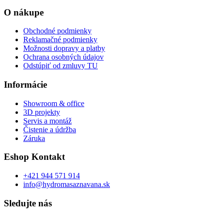
O nákupe
Obchodné podmienky
Reklamačné podmienky
Možnosti dopravy a platby
Ochrana osobných údajov
Odstúpiť od zmluvy TU
Informácie
Showroom & office
3D projekty
Servis a montáž
Čistenie a údržba
Záruka
Eshop Kontakt
+421 944 571 914
info@hydromasaznavana.sk
Sledujte nás