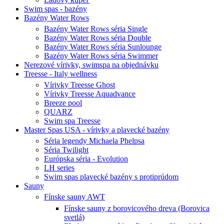
Swim spas - bazény
Bazény Water Rows
Bazény Water Rows séria Single
Bazény Water Rows séria Double
Bazény Water Rows séria Sunlounge
Bazény Water Rows séria Swimmer
Nerezové vírivky, swimspa na objednávku
Treesse - Italy wellness
Vírivky Treesse Ghost
Vírivky Treesse Aquadvance
Breeze pool
QUARZ
Swim spa Treesse
Master Spas USA - vírivky a plavecké bazény
Séria legendy Michaela Phelpsa
Séria Twilight
Európska séria - Evolution
LH series
Swim spas plavecké bazény s protiprúdom
Sauny
Fínske sauny AWT
Fínske sauny z borovicového dreva (Borovica
svetlá)