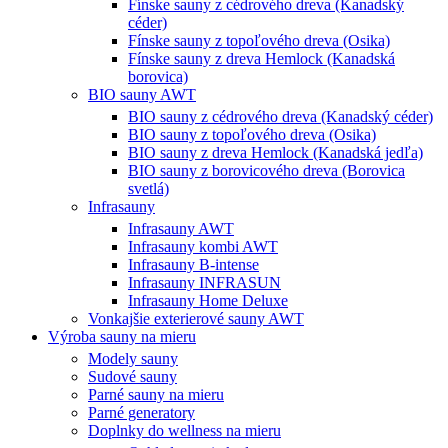
Fínske sauny z cédrového dreva (Kanadský
céder)
Fínske sauny z topoľového dreva (Osika)
Fínske sauny z dreva Hemlock (Kanadská
borovica)
BIO sauny AWT
BIO sauny z cédrového dreva (Kanadský céder)
BIO sauny z topoľového dreva (Osika)
BIO sauny z dreva Hemlock (Kanadská jedľa)
BIO sauny z borovicového dreva (Borovica
svetlá)
Infrasauny
Infrasauny AWT
Infrasauny kombi AWT
Infrasauny B-intense
Infrasauny INFRASUN
Infrasauny Home Deluxe
Vonkajšie exterierové sauny AWT
Výroba sauny na mieru
Modely sauny
Sudové sauny
Parné sauny na mieru
Parné generatory
Doplnky do wellness na mieru