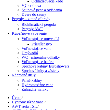
Ochladzovacie kade
Výber dreva
Saunové pece a ovládania
Dvere do sauny
Pergoly – zimné záhrady
Bioklimatická pergola
Pergoly AWT
Kúpeľňové vybavenie
Voľne stojace umývadlá
Príslušenstvo
Voľne stojace vane
Umývadlá
WC - minerálne odliatky
Voľne stojace batérie
Sprchové kabíny Euroshowers
Sprchové kúty a zásteny
Náhradné diely
Parné kabíny
Hydromasážne vane
Záhradné vírivky
Úvod
/
Hydromasážne vane
/
AWT seria TSL
/