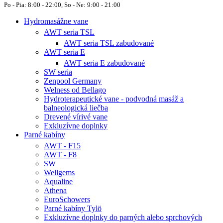
Po - Pia: 8:00 - 22:00, So - Ne: 9:00 - 21:00
Hydromasážne vane
AWT seria TSL
AWT seria TSL zabudované
AWT seria E
AWT seria E zabudované
SW seria
Zenpool Germany
Welness od Bellago
Hydroterapeutické vane - podvodná masáž a
balneologická liečba
Drevené vírivé vane
Exkluzívne doplnky
Parné kabíny
AWT - F15
AWT - F8
SW
Wellgems
Aqualine
Athena
EuroSchowers
Parné kabíny Tylö
Exkluzívne doplnky do parných alebo sprchových