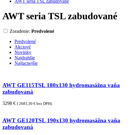
AWT seria TSL zabudované
AWT seria TSL zabudované
Zoradenie:
Predvolené
Predvolené
Akciové
Novinky
Najdrahšie
Najlacnejšie
AWT GE115TSL 180x130 hydromasážna vaňa
zabudovaná
3298 €
( 2681,30 € bez DPH)
AWT GE120TSL 190x130 hydromasážna vaňa
zabudovaná