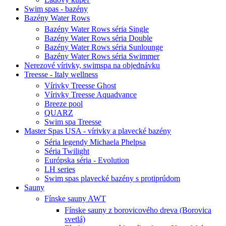
Swim spas - bazény
Bazény Water Rows
Bazény Water Rows séria Single
Bazény Water Rows séria Double
Bazény Water Rows séria Sunlounge
Bazény Water Rows séria Swimmer
Nerezové vírivky, swimspa na objednávku
Treesse - Italy wellness
Vírivky Treesse Ghost
Vírivky Treesse Aquadvance
Breeze pool
QUARZ
Swim spa Treesse
Master Spas USA - vírivky a plavecké bazény
Séria legendy Michaela Phelpsa
Séria Twilight
Európska séria - Evolution
LH series
Swim spas plavecké bazény s protiprúdom
Sauny
Fínske sauny AWT
Fínske sauny z borovicového dreva (Borovica
svetlá)