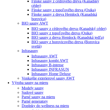
Fínske sauny z cédrového dreva (Kanadský
céder)
Fínske sauny z topoľového dreva (Osika)
Fínske sauny z dreva Hemlock (Kanadská
borovica)
BIO sauny AWT
BIO sauny z cédrového dreva (Kanadský céder)
BIO sauny z topoľového dreva (Osika)
BIO sauny z dreva Hemlock (Kanadská jedľa)
BIO sauny z borovicového dreva (Borovica
svetlá)
Infrasauny
Infrasauny AWT
Infrasauny kombi AWT
Infrasauny B-intense
Infrasauny INFRASUN
Infrasauny Home Deluxe
Vonkajšie exterierové sauny AWT
Výroba sauny na mieru
Modely sauny
Sudové sauny
Parné sauny na mieru
Parné generatory
Doplnky do wellness na mieru