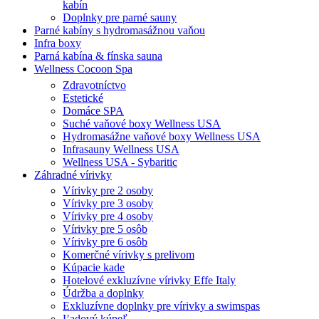
kabín
Doplnky pre parné sauny
Parné kabíny s hydromasážnou vaňou
Infra boxy
Parná kabína & fínska sauna
Wellness Cocoon Spa
Zdravotníctvo
Estetické
Domáce SPA
Suché vaňové boxy Wellness USA
Hydromasážne vaňové boxy Wellness USA
Infrasauny Wellness USA
Wellness USA - Sybaritic
Záhradné vírivky
Vírivky pre 2 osoby
Vírivky pre 3 osoby
Vírivky pre 4 osoby
Vírivky pre 5 osôb
Vírivky pre 6 osôb
Komerčné vírivky s prelivom
Kúpacie kade
Hotelové exkluzívne vírivky Effe Italy
Údržba a doplnky
Exkluzívne doplnky pre vírivky a swimspas
Ľadový kúpeľ