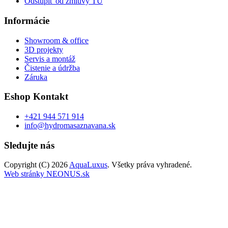
Odstúpiť od zmluvy TU
Informácie
Showroom & office
3D projekty
Servis a montáž
Čistenie a údržba
Záruka
Eshop Kontakt
+421 944 571 914
info@hydromasaznavana.sk
Sledujte nás
Copyright (C) 2026
AquaLuxus
. Všetky práva vyhradené.
Web stránky NEONUS.sk