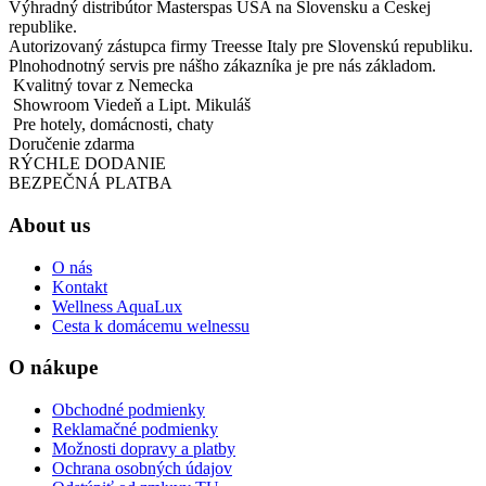
Výhradný distribútor Masterspas USA na Slovensku a Českej
republike.
Autorizovaný zástupca firmy Treesse Italy pre Slovenskú republiku.
Plnohodnotný servis pre nášho zákazníka je pre nás základom.
Kvalitný tovar z Nemecka
Showroom Viedeň a Lipt. Mikuláš
Pre hotely, domácnosti, chaty
Doručenie zdarma
RÝCHLE DODANIE
BEZPEČNÁ PLATBA
About us
O nás
Kontakt
Wellness AquaLux
Cesta k domácemu welnessu
O nákupe
Obchodné podmienky
Reklamačné podmienky
Možnosti dopravy a platby
Ochrana osobných údajov