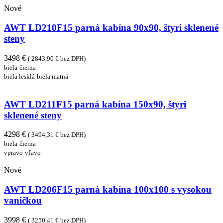
Nové
AWT LD210F15 parná kabína 90x90, štyri sklenené
steny
3498 €
( 2843,90 € bez DPH)
biela
čierna
biela lesklá
biela matná
AWT LD211F15 parná kabína 150x90, štyri
sklenené steny
4298 €
( 3494,31 € bez DPH)
biela
čierna
vpravo
vľavo
Nové
AWT LD206F15 parná kabína 100x100 s vysokou
vaničkou
3998 €
( 3250,41 € bez DPH)