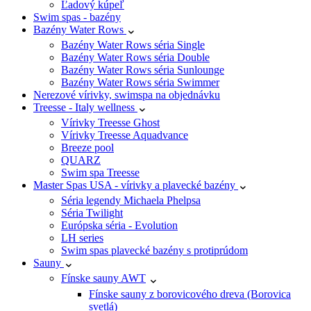
Ľadový kúpeľ
Swim spas - bazény
Bazény Water Rows
Bazény Water Rows séria Single
Bazény Water Rows séria Double
Bazény Water Rows séria Sunlounge
Bazény Water Rows séria Swimmer
Nerezové vírivky, swimspa na objednávku
Treesse - Italy wellness
Vírivky Treesse Ghost
Vírivky Treesse Aquadvance
Breeze pool
QUARZ
Swim spa Treesse
Master Spas USA - vírivky a plavecké bazény
Séria legendy Michaela Phelpsa
Séria Twilight
Európska séria - Evolution
LH series
Swim spas plavecké bazény s protiprúdom
Sauny
Fínske sauny AWT
Fínske sauny z borovicového dreva (Borovica
svetlá)