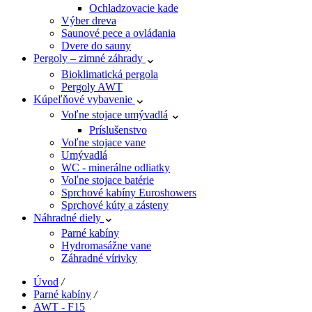
Ochladzovacie kade
Výber dreva
Saunové pece a ovládania
Dvere do sauny
Pergoly – zimné záhrady
Bioklimatická pergola
Pergoly AWT
Kúpeľňové vybavenie
Voľne stojace umývadlá
Príslušenstvo
Voľne stojace vane
Umývadlá
WC - minerálne odliatky
Voľne stojace batérie
Sprchové kabíny Euroshowers
Sprchové kúty a zásteny
Náhradné diely
Parné kabíny
Hydromasážne vane
Záhradné vírivky
Úvod
/
Parné kabíny
/
AWT - F15