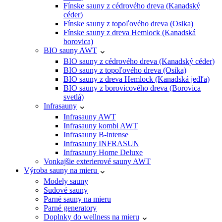
Fínske sauny z cédrového dreva (Kanadský
céder)
Fínske sauny z topoľového dreva (Osika)
Fínske sauny z dreva Hemlock (Kanadská
borovica)
BIO sauny AWT
BIO sauny z cédrového dreva (Kanadský céder)
BIO sauny z topoľového dreva (Osika)
BIO sauny z dreva Hemlock (Kanadská jedľa)
BIO sauny z borovicového dreva (Borovica
svetlá)
Infrasauny
Infrasauny AWT
Infrasauny kombi AWT
Infrasauny B-intense
Infrasauny INFRASUN
Infrasauny Home Deluxe
Vonkajšie exterierové sauny AWT
Výroba sauny na mieru
Modely sauny
Sudové sauny
Parné sauny na mieru
Parné generatory
Doplnky do wellness na mieru