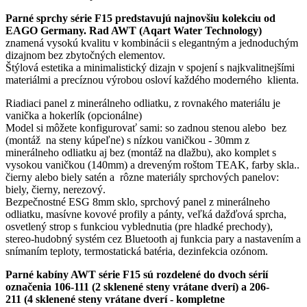
Parné sprchy série F15 predstavujú najnovšiu kolekciu od
EAGO Germany. Rad AWT (Aqart Water Technology)
znamená vysokú kvalitu v kombinácii s elegantným a jednoduchým
dizajnom bez zbytočných elementov.
Štýlová estetika a minimalistický dizajn v spojení s najkvalitnejšími
materiálmi a precíznou výrobou osloví každého moderného klienta.
Riadiaci panel z minerálneho odliatku, z rovnakého materiálu je
vanička a hokerlík (opcionálne)
Model si môžete konfigurovať sami: so zadnou stenou alebo bez
(montáž na steny kúpeľne) s nízkou vaničkou - 30mm z
minerálneho odliatku aj bez (montáž na dlažbu), ako komplet s
vysokou vaničkou (140mm) a dreveným roštom TEAK, farby skla..
čierny alebo biely satén a rôzne materiály sprchových panelov:
biely, čierny, nerezový.
Bezpečnostné ESG 8mm sklo, sprchový panel z minerálneho
odliatku, masívne kovové profily a pánty, veľká dažďová sprcha,
osvetlený strop s funkciou vyblednutia (pre hladké prechody),
stereo-hudobný systém cez Bluetooth aj funkcia pary a nastavením a
snímaním teploty, termostatická batéria, dezinfekcia ozónom.
Parné kabíny AWT série F15 sú rozdelené do dvoch sérií
označenia 106-111 (2 sklenené steny vrátane dverí) a 206-
211 (4 sklenené steny vrátane dverí - kompletne