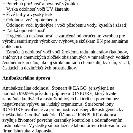
− Potrebná pružnosť a pevnosť výrobku
− Vyská odolnosť voči UV žiareniu
− Živé farby a vysoký lesk
− Odolnosť voči opotrebeniu
− Odolnosť voči hydrolýze ( voči pôsobeniu vody, kyselín i zásad)
− Ľahká opraviteľnosť
− Hygienická nezávadnosť je zaručená odporučením výrobcu pre
výrobu sanitárnych výrobkov (vyhovuje skúškam EN pre sanitárnu
aplikáciu).
− Zaručená odolnosť voči voči širokému radu minerálov (katiónov,
aniónov) a chemických zložiek obsiahnutých v minerálnych vodách
/vodnému kameňu/, ako aj širokému radu chemikálií, kyselín, zásad,
čistiacich a dezinfekčných prostriedkov.
Antibakteriálna úprava
Antibakteriálna odolnosť Stoneart ® EAGO je zvýšená na
hodnotu 99,99% prísadou prípravku IONPURE, ktorý trvale
zabraňuje kultivácii a rastu škodlivých baktérií na povrchu bez
negatívneho vplyvu na ľudský organizmus. Strieborné ióny
IONPURE uvoľnené za prítomnosti vzdušnej vlhkosti geneticky
zneškodnia škodlivé baktérie. Účinnosť IONPURE dokonca
zvyšuje životnosť povrchu keramiky kontrolou a odstraňovaním
rastu baktérií. Výsledky sú podložené laboratórnym testovaním vo
firme Ishuzuka v Japonsku.