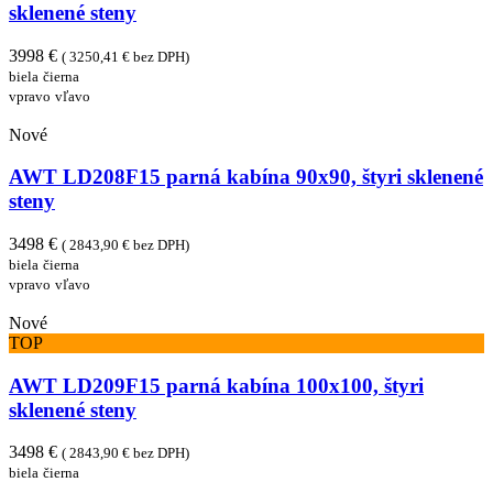
sklenené steny
3998 €
( 3250,41 € bez DPH)
biela
čierna
vpravo
vľavo
Nové
AWT LD208F15 parná kabína 90x90, štyri sklenené
steny
3498 €
( 2843,90 € bez DPH)
biela
čierna
vpravo
vľavo
Nové
TOP
AWT LD209F15 parná kabína 100x100, štyri
sklenené steny
3498 €
( 2843,90 € bez DPH)
biela
čierna