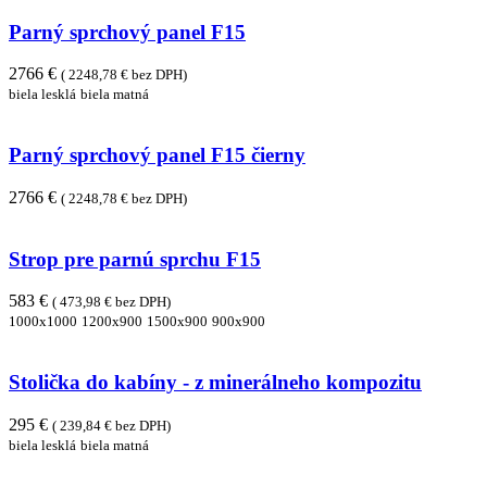
Parný sprchový panel F15
2766 €
( 2248,78 € bez DPH)
biela lesklá
biela matná
Parný sprchový panel F15 čierny
2766 €
( 2248,78 € bez DPH)
Strop pre parnú sprchu F15
583 €
( 473,98 € bez DPH)
1000x1000
1200x900
1500x900
900x900
Stolička do kabíny - z minerálneho kompozitu
295 €
( 239,84 € bez DPH)
biela lesklá
biela matná