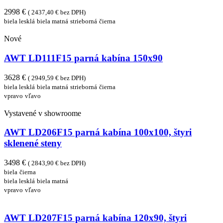
2998 €
( 2437,40 € bez DPH)
biela lesklá
biela matná
strieborná
čierna
Nové
AWT LD111F15 parná kabína 150x90
3628 €
( 2949,59 € bez DPH)
biela lesklá
biela matná
strieborná
čierna
vpravo
vľavo
Vystavené v showroome
AWT LD206F15 parná kabína 100x100, štyri
sklenené steny
3498 €
( 2843,90 € bez DPH)
biela
čierna
biela lesklá
biela matná
vpravo
vľavo
AWT LD207F15 parná kabína 120x90, štyri