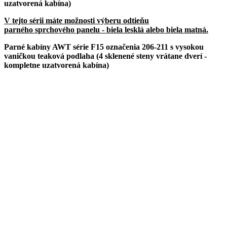
uzatvorená kabína)
V tejto sérii máte možnosti výberu odtieňu
parného sprchového panelu - biela lesklá alebo biela matná.
Parné kabíny AWT série F15 označenia 206-211 s vysokou
vaničkou teaková podlaha (4 sklenené steny vrátane dverí -
kompletne uzatvorená kabína)