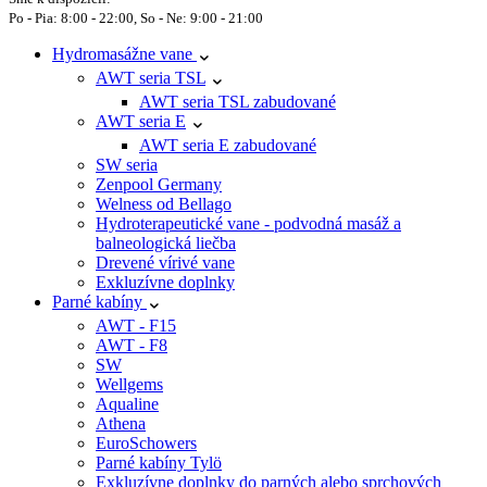
Po - Pia: 8:00 - 22:00, So - Ne: 9:00 - 21:00
Hydromasážne vane
AWT seria TSL
AWT seria TSL zabudované
AWT seria E
AWT seria E zabudované
SW seria
Zenpool Germany
Welness od Bellago
Hydroterapeutické vane - podvodná masáž a
balneologická liečba
Drevené vírivé vane
Exkluzívne doplnky
Parné kabíny
AWT - F15
AWT - F8
SW
Wellgems
Aqualine
Athena
EuroSchowers
Parné kabíny Tylö
Exkluzívne doplnky do parných alebo sprchových