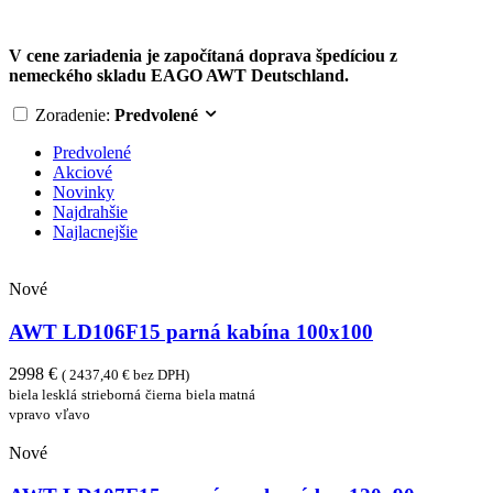
V cene zariadenia je započítaná doprava špedíciou z
nemeckého skladu EAGO AWT Deutschland.
Zoradenie:
Predvolené
Predvolené
Akciové
Novinky
Najdrahšie
Najlacnejšie
Nové
AWT LD106F15 parná kabína 100x100
2998 €
( 2437,40 € bez DPH)
biela lesklá
strieborná
čierna
biela matná
vpravo
vľavo
Nové