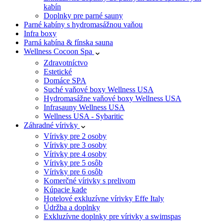
kabín
Doplnky pre parné sauny
Parné kabíny s hydromasážnou vaňou
Infra boxy
Parná kabína & fínska sauna
Wellness Cocoon Spa
Zdravotníctvo
Estetické
Domáce SPA
Suché vaňové boxy Wellness USA
Hydromasážne vaňové boxy Wellness USA
Infrasauny Wellness USA
Wellness USA - Sybaritic
Záhradné vírivky
Vírivky pre 2 osoby
Vírivky pre 3 osoby
Vírivky pre 4 osoby
Vírivky pre 5 osôb
Vírivky pre 6 osôb
Komerčné vírivky s prelivom
Kúpacie kade
Hotelové exkluzívne vírivky Effe Italy
Údržba a doplnky
Exkluzívne doplnky pre vírivky a swimspas