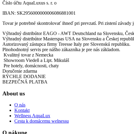
Číslo účtu AquaLuxus s. r. o
IBAN: SK2956000000006086881001
Tovar je potrebné skontrolovať ihneď pri prevzatí. Pri zistení závad
Výhradný distribútor EAGO - AWT Deutschland na Slovensku, Česke
Výhradný distribútor Masterspas USA na Slovensku a Českej republi
Autorizovaný zástupca firmy Treesse Italy pre Slovenskú republiku.
Plnohodnotný servis pre nášho zákazníka je pre nás základom.
Kvalitný tovar z Nemecka
Showroom Viedeň a Lipt. Mikuláš
Pre hotely, domácnosti, chaty
Doručenie zdarma
RÝCHLE DODANIE
BEZPEČNÁ PLATBA
About us
O nás
Kontakt
Wellness AquaLux
Cesta k domácemu welnessu
O nákupe