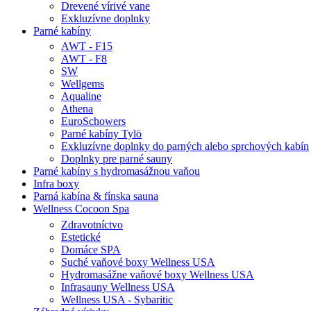
Drevené vírivé vane
Exkluzívne doplnky
Parné kabíny
AWT - F15
AWT - F8
SW
Wellgems
Aqualine
Athena
EuroSchowers
Parné kabíny Tylö
Exkluzívne doplnky do parných alebo sprchových kabín
Doplnky pre parné sauny
Parné kabíny s hydromasážnou vaňou
Infra boxy
Parná kabína & fínska sauna
Wellness Cocoon Spa
Zdravotníctvo
Estetické
Domáce SPA
Suché vaňové boxy Wellness USA
Hydromasážne vaňové boxy Wellness USA
Infrasauny Wellness USA
Wellness USA - Sybaritic