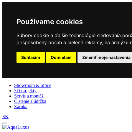
Používame cookies
Súbory cookie a ďalšie technológie sledovania pou
prispôsobený obsah a cielené reklamy, na analýzu n
Súhlasím
Odmietam
Zmeniť moje nastavenia
Showroom & office
3D projekty
Servis a montáž
Čistenie a údržba
Záruka
SK