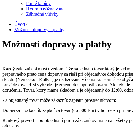
Parné kabíny
Hydromasážne vane
Záhradné vírivky
Úvod
/
Možnosti dopravy a platby
Možnosti dopravy a platby
Každý zákazník si musí uvedomiť, že sa jedná o tovar ktorý je veľm
prepravného preto cena dopravy sa rieši pri objednávke dohodou pr
skladu (Nemecko - Kalkar) je realizované v čo najkratšom čase oby
prevádzkovateľ si vyhradzuje zmenu dostupnosti tovaru. Ak nebude p
doručenia. Tovar, ktorý máme skladom a je objednaný do 12:00, odos
Za objednaný tovar môže zákazník zaplatiť prostredníctvom:
Dobierka – zákazník zaplatí za tovar (do 500 Eur) v hotovosti pri prev
Bankový prevod – po objednaní prídu zákazníkovi na email všetky potr
odoslaný.