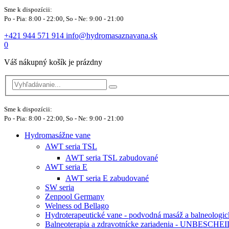
Sme k dispozícii:
Po - Pia: 8:00 - 22:00, So - Ne: 9:00 - 21:00
+421 944 571 914
info@hydromasaznavana.sk
0
Váš nákupný košík je prázdny
Sme k dispozícii:
Po - Pia: 8:00 - 22:00, So - Ne: 9:00 - 21:00
Hydromasážne vane
AWT seria TSL
AWT seria TSL zabudované
AWT seria E
AWT seria E zabudované
SW seria
Zenpool Germany
Welness od Bellago
Hydroterapeutické vane - podvodná masáž a balneologic
Balneoterapia a zdravotnícke zariadenia - UNBESCH