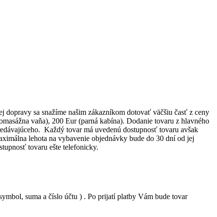
ej dopravy sa snažíme našim zákazníkom dotovať väčšiu časť z ceny
omasážna vaňa), 200 Eur (parná kabína). Dodanie tovaru z hlavného
 predávajúceho. Každý tovar má uvedenú dostupnosť tovaru avšak
aximálna lehota na vybavenie objednávky bude do 30 dní od jej
upnosť tovaru ešte telefonicky.
ymbol, suma a číslo účtu ) . Po prijatí platby Vám bude tovar