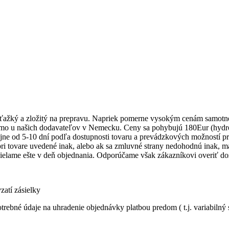
i ťažký a zložitý na prepravu. Napriek pomerne vysokým cenám samotn
iamo u našich dodavateľov v Nemecku. Ceny sa pohybujú 180Eur (hydr
čajne od 5-10 dní podľa dostupnosti tovaru a prevádzkových možností
ri tovare uvedené inak, alebo ak sa zmluvné strany nedohodnú inak, m
ielame ešte v deň objednania. Odporúčame však zákazníkovi overiť dost
zatí zásielky
ebné údaje na uhradenie objednávky platbou predom ( t.j. variabilný s