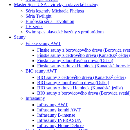
Master Spas USA - vírivky a plavecké bazény
Séria legendy Michaela Phelpsa
Séria Twilight
Európska séria - Evolution
LH series
Swim spas plavecké bazény s protiprúdom
Sauny
Fínske sauny AWT
Fínske sauny z borovicového dreva (Borovica svet
Fínske sauny z cédrového dreva (Kanadský céder)
Fínske sauny z topoľového dreva (Osika)
Fínske sauny z dreva Hemlock (Kanadská borovic
BIO sauny AWT
BIO sauny z cédrového dreva (Kanadský céder)
BIO sauny z topoľového dreva (Osika)
BIO sauny z dreva Hemlock (Kanadská jedľa)
BIO sauny z borovicového dreva (Borovica svetlá
Infrasauny
Infrasauny AWT
Infrasauny kombi AWT
Infrasauny B-intense
Infrasauny INFRASUN
Infrasauny Home Deluxe