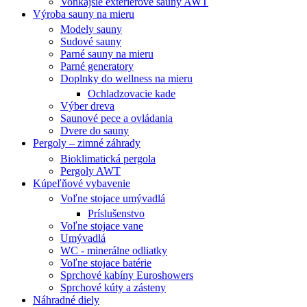
Vonkajšie exterierové sauny AWT
Výroba sauny na mieru
Modely sauny
Sudové sauny
Parné sauny na mieru
Parné generatory
Doplnky do wellness na mieru
Ochladzovacie kade
Výber dreva
Saunové pece a ovládania
Dvere do sauny
Pergoly – zimné záhrady
Bioklimatická pergola
Pergoly AWT
Kúpeľňové vybavenie
Voľne stojace umývadlá
Príslušenstvo
Voľne stojace vane
Umývadlá
WC - minerálne odliatky
Voľne stojace batérie
Sprchové kabíny Euroshowers
Sprchové kúty a zásteny
Náhradné diely