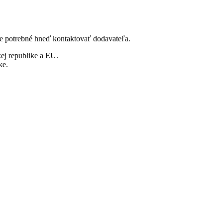
y je potrebné hneď kontaktovať dodavateľa.
j republike a EU.
ke.