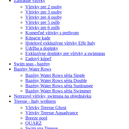
Záhradné vírivky
Vírivky pre 2 osoby
Vírivky pre 3 osoby
Vírivky pre 4 osoby
Vírivky pre 5 osôb
Vírivky pre 6 osôb
Komerčné vírivky s prelivom
Kúpacie kade
Hotelové exkluzívne vírivky Effe Italy
Údržba a doplnky
Exkluzívne doplnky pre vírivky a swimspas
Ľadový kúpeľ
Swim spas - bazény
Bazény Water Rows
Bazény Water Rows séria Single
Bazény Water Rows séria Double
Bazény Water Rows séria Sunlounge
Bazény Water Rows séria Swimmer
Nerezové vírivky, swimspa na objednávku
Treesse - Italy wellness
Vírivky Treesse Ghost
Vírivky Treesse Aquadvance
Breeze pool
QUARZ
Swim spa Treesse