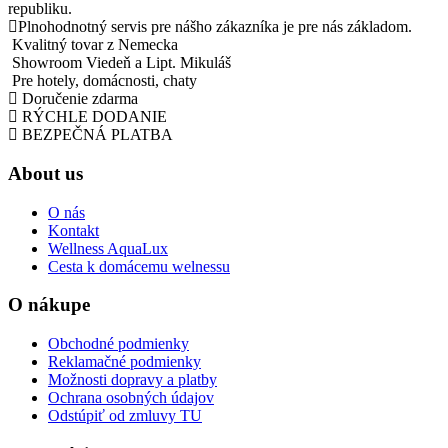
republiku.
Plnohodnotný servis pre nášho zákazníka je pre nás základom.
Kvalitný tovar z Nemecka
Showroom Viedeň a Lipt. Mikuláš
Pre hotely, domácnosti, chaty
Doručenie zdarma
RÝCHLE DODANIE
BEZPEČNÁ PLATBA
About us
O nás
Kontakt
Wellness AquaLux
Cesta k domácemu welnessu
O nákupe
Obchodné podmienky
Reklamačné podmienky
Možnosti dopravy a platby
Ochrana osobných údajov
Odstúpiť od zmluvy TU