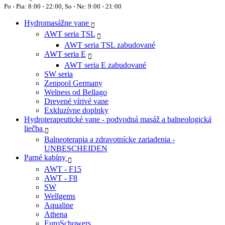
Po - Pia: 8:00 - 22:00, So - Ne: 9:00 - 21:00
Hydromasážne vane
AWT seria TSL
AWT seria TSL zabudované
AWT seria E
AWT seria E zabudované
SW seria
Zenpool Germany
Welness od Bellago
Drevené vírivé vane
Exkluzívne doplnky
Hydroterapeutické vane - podvodná masáž a balneologická
liečba
Balneoterapia a zdravotnícke zariadenia -
UNBESCHEIDEN
Parné kabíny
AWT - F15
AWT - F8
SW
Wellgems
Aqualine
Athena
EuroSchowers