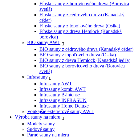
Fínske sauny z borovicového dreva (Borovica
svetlá)
Fínske sauny z cédrového dreva (Kanadský
céder)
Fínske sauny z topoľového dreva (Osika)
Fínske sauny z dreva Hemlock (Kanadská
borovica)
BIO sauny AWT
BIO sauny z cédrového dreva (Kanadský céder)
BIO sauny z topoľového dreva (Osika)
BIO sauny z dreva Hemlock (Kanadská jedľa)
BIO sauny z borovicového dreva (Borovica
svetlá)
Infrasauny
Infrasauny AWT
Infrasauny kombi AWT
Infrasauny B-intense
Infrasauny INFRASUN
Infrasauny Home Deluxe
Vonkajšie exterierové sauny AWT
Výroba sauny na mieru
Modely sauny
Sudové sauny
Parné sauny na mieru