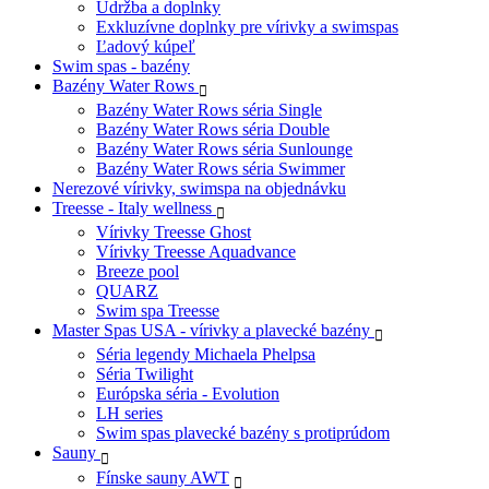
Údržba a doplnky
Exkluzívne doplnky pre vírivky a swimspas
Ľadový kúpeľ
Swim spas - bazény
Bazény Water Rows
Bazény Water Rows séria Single
Bazény Water Rows séria Double
Bazény Water Rows séria Sunlounge
Bazény Water Rows séria Swimmer
Nerezové vírivky, swimspa na objednávku
Treesse - Italy wellness
Vírivky Treesse Ghost
Vírivky Treesse Aquadvance
Breeze pool
QUARZ
Swim spa Treesse
Master Spas USA - vírivky a plavecké bazény
Séria legendy Michaela Phelpsa
Séria Twilight
Európska séria - Evolution
LH series
Swim spas plavecké bazény s protiprúdom
Sauny
Fínske sauny AWT