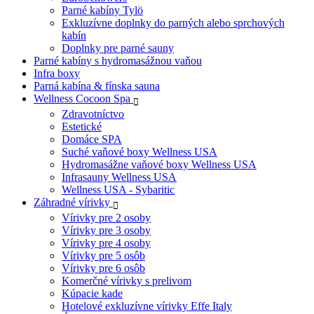
Parné kabíny Tylö
Exkluzívne doplnky do parných alebo sprchových
kabín
Doplnky pre parné sauny
Parné kabíny s hydromasážnou vaňou
Infra boxy
Parná kabína & fínska sauna
Wellness Cocoon Spa
Zdravotníctvo
Estetické
Domáce SPA
Suché vaňové boxy Wellness USA
Hydromasážne vaňové boxy Wellness USA
Infrasauny Wellness USA
Wellness USA - Sybaritic
Záhradné vírivky
Vírivky pre 2 osoby
Vírivky pre 3 osoby
Vírivky pre 4 osoby
Vírivky pre 5 osôb
Vírivky pre 6 osôb
Komerčné vírivky s prelivom
Kúpacie kade
Hotelové exkluzívne vírivky Effe Italy