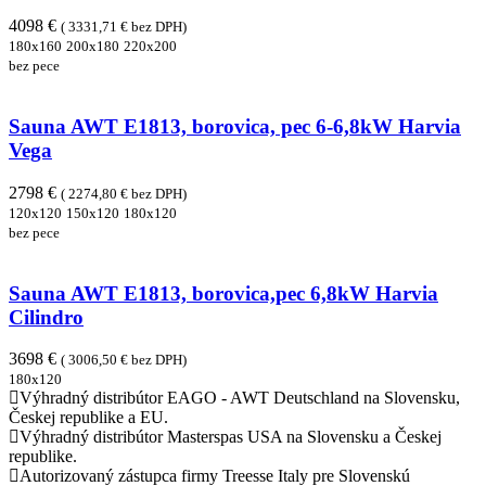
4098 €
( 3331,71 € bez DPH)
180x160
200x180
220x200
bez pece
Sauna AWT E1813, borovica, pec 6-6,8kW Harvia
Vega
2798 €
( 2274,80 € bez DPH)
120x120
150x120
180x120
bez pece
Sauna AWT E1813, borovica,pec 6,8kW Harvia
Cilindro
3698 €
( 3006,50 € bez DPH)
180x120
Výhradný distribútor EAGO - AWT Deutschland na Slovensku,
Českej republike a EU.
Výhradný distribútor Masterspas USA na Slovensku a Českej
republike.
Autorizovaný zástupca firmy Treesse Italy pre Slovenskú