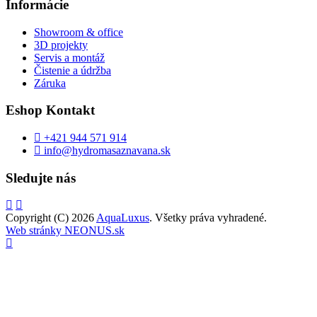
Informácie
Showroom & office
3D projekty
Servis a montáž
Čistenie a údržba
Záruka
Eshop Kontakt
+421 944 571 914
info@hydromasaznavana.sk
Sledujte nás
Copyright (C) 2026
AquaLuxus
. Všetky práva vyhradené.
Web stránky NEONUS.sk