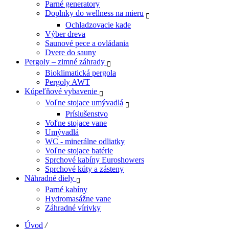
Parné generatory
Doplnky do wellness na mieru
Ochladzovacie kade
Výber dreva
Saunové pece a ovládania
Dvere do sauny
Pergoly – zimné záhrady
Bioklimatická pergola
Pergoly AWT
Kúpeľňové vybavenie
Voľne stojace umývadlá
Príslušenstvo
Voľne stojace vane
Umývadlá
WC - minerálne odliatky
Voľne stojace batérie
Sprchové kabíny Euroshowers
Sprchové kúty a zásteny
Náhradné diely
Parné kabíny
Hydromasážne vane
Záhradné vírivky
Úvod
/