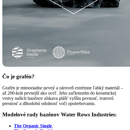
Čo je grafén?
Grafén je mimoriadne pevný a zároveň extrémne ľahký materiál –
až 200-krát pevnejší ako oceľ. Jeho začlenením do keramickej
vrstvy našich bazénov získava plášť vyššiu pevnosť, tvarovú
presnosť a dlhodobú odolnosť voči opotrebovaniu.
Modelové rady bazénov Water Rows Industries:
The Organic Single