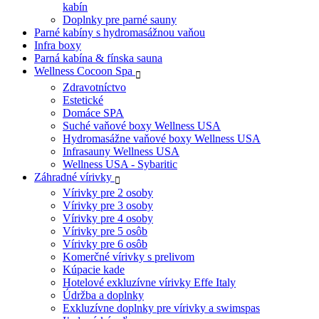
kabín
Doplnky pre parné sauny
Parné kabíny s hydromasážnou vaňou
Infra boxy
Parná kabína & fínska sauna
Wellness Cocoon Spa
Zdravotníctvo
Estetické
Domáce SPA
Suché vaňové boxy Wellness USA
Hydromasážne vaňové boxy Wellness USA
Infrasauny Wellness USA
Wellness USA - Sybaritic
Záhradné vírivky
Vírivky pre 2 osoby
Vírivky pre 3 osoby
Vírivky pre 4 osoby
Vírivky pre 5 osôb
Vírivky pre 6 osôb
Komerčné vírivky s prelivom
Kúpacie kade
Hotelové exkluzívne vírivky Effe Italy
Údržba a doplnky
Exkluzívne doplnky pre vírivky a swimspas