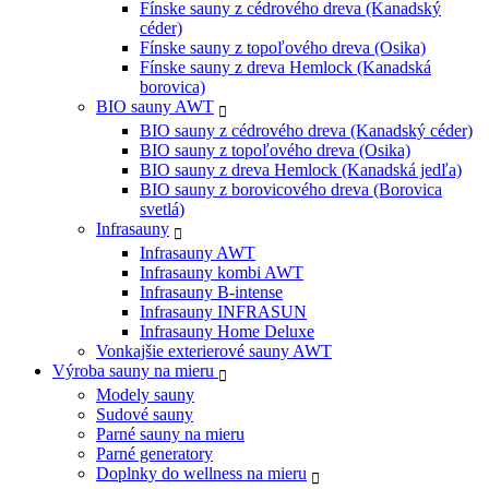
Fínske sauny z cédrového dreva (Kanadský
céder)
Fínske sauny z topoľového dreva (Osika)
Fínske sauny z dreva Hemlock (Kanadská
borovica)
BIO sauny AWT
BIO sauny z cédrového dreva (Kanadský céder)
BIO sauny z topoľového dreva (Osika)
BIO sauny z dreva Hemlock (Kanadská jedľa)
BIO sauny z borovicového dreva (Borovica
svetlá)
Infrasauny
Infrasauny AWT
Infrasauny kombi AWT
Infrasauny B-intense
Infrasauny INFRASUN
Infrasauny Home Deluxe
Vonkajšie exterierové sauny AWT
Výroba sauny na mieru
Modely sauny
Sudové sauny
Parné sauny na mieru
Parné generatory
Doplnky do wellness na mieru