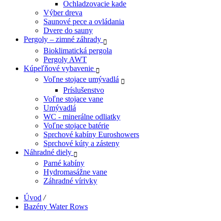
Ochladzovacie kade
Výber dreva
Saunové pece a ovládania
Dvere do sauny
Pergoly – zimné záhrady
Bioklimatická pergola
Pergoly AWT
Kúpeľňové vybavenie
Voľne stojace umývadlá
Príslušenstvo
Voľne stojace vane
Umývadlá
WC - minerálne odliatky
Voľne stojace batérie
Sprchové kabíny Euroshowers
Sprchové kúty a zásteny
Náhradné diely
Parné kabíny
Hydromasážne vane
Záhradné vírivky
Úvod
/
Bazény Water Rows