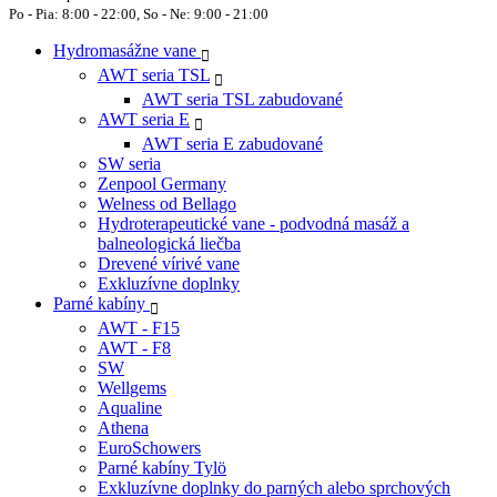
Po - Pia: 8:00 - 22:00, So - Ne: 9:00 - 21:00
Hydromasážne vane
AWT seria TSL
AWT seria TSL zabudované
AWT seria E
AWT seria E zabudované
SW seria
Zenpool Germany
Welness od Bellago
Hydroterapeutické vane - podvodná masáž a
balneologická liečba
Drevené vírivé vane
Exkluzívne doplnky
Parné kabíny
AWT - F15
AWT - F8
SW
Wellgems
Aqualine
Athena
EuroSchowers
Parné kabíny Tylö
Exkluzívne doplnky do parných alebo sprchových