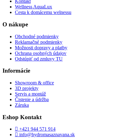
Kontakt
Wellness AquaLux
Cesta k domácemu welnessu
O nákupe
Obchodné podmienky
Reklamačné podmienky
Možnosti dopravy a platby
Ochrana osobných údajov
Odstúpiť od zmluvy TU
Informácie
Showroom & office
3D projekty
Servis a montáž
Čistenie a údržba
Záruka
Eshop Kontakt
+421 944 571 914
info@hydromasaznavana.sk