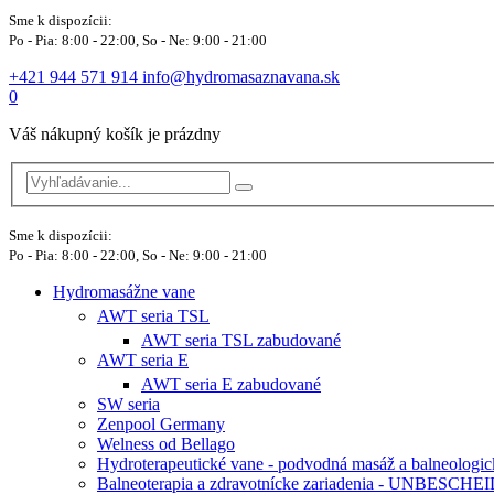
Sme k dispozícii:
Po - Pia: 8:00 - 22:00, So - Ne: 9:00 - 21:00
+421 944 571 914
info@hydromasaznavana.sk
0
Váš nákupný košík je prázdny
Sme k dispozícii:
Po - Pia: 8:00 - 22:00, So - Ne: 9:00 - 21:00
Hydromasážne vane
AWT seria TSL
AWT seria TSL zabudované
AWT seria E
AWT seria E zabudované
SW seria
Zenpool Germany
Welness od Bellago
Hydroterapeutické vane - podvodná masáž a balneologic
Balneoterapia a zdravotnícke zariadenia - UNBESCH