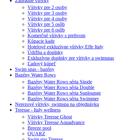
Záhradné vírivky
Vírivky pre 2 osoby
Vírivky pre 3 osoby
Vírivky pre 4 osoby
Vírivky pre 5 osôb
Vírivky pre 6 osôb
Komerčné vírivky s prelivom
Kúpacie kade
Hotelové exkluzívne vírivky Effe Italy
Údržba a doplnky
Exkluzívne doplnky pre vírivky a swimspas
Ľadový kúpeľ
Swim spas - bazény
Bazény Water Rows
Bazény Water Rows séria Single
Bazény Water Rows séria Double
Bazény Water Rows séria Sunlounge
Bazény Water Rows séria Swimmer
Nerezové vírivky, swimspa na objednávku
Treesse - Italy wellness
Vírivky Treesse Ghost
Vírivky Treesse Aquadvance
Breeze pool
QUARZ
Swim spa Treesse