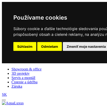
Používame cookies
Súbory cookie a ďalšie technológie sledovania pou
prispôsobený obsah a cielené reklamy, na analýzu n
Súhlasím
Odmietam
Zmeniť moje nastavenia
Showroom & office
3D projekty
Servis a montáž
Čistenie a údržba
Záruka
SK