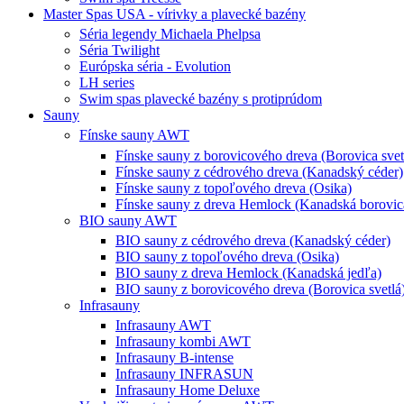
Master Spas USA - vírivky a plavecké bazény
Séria legendy Michaela Phelpsa
Séria Twilight
Európska séria - Evolution
LH series
Swim spas plavecké bazény s protiprúdom
Sauny
Fínske sauny AWT
Fínske sauny z borovicového dreva (Borovica svet
Fínske sauny z cédrového dreva (Kanadský céder)
Fínske sauny z topoľového dreva (Osika)
Fínske sauny z dreva Hemlock (Kanadská borovic
BIO sauny AWT
BIO sauny z cédrového dreva (Kanadský céder)
BIO sauny z topoľového dreva (Osika)
BIO sauny z dreva Hemlock (Kanadská jedľa)
BIO sauny z borovicového dreva (Borovica svetlá
Infrasauny
Infrasauny AWT
Infrasauny kombi AWT
Infrasauny B-intense
Infrasauny INFRASUN
Infrasauny Home Deluxe