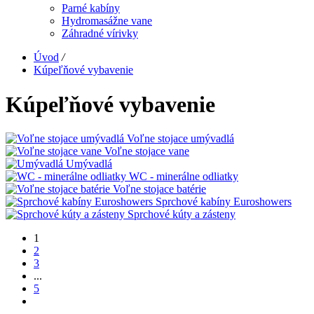
Parné kabíny
Hydromasážne vane
Záhradné vírivky
Úvod
/
Kúpeľňové vybavenie
Kúpeľňové vybavenie
Voľne stojace umývadlá
Voľne stojace vane
Umývadlá
WC - minerálne odliatky
Voľne stojace batérie
Sprchové kabíny Euroshowers
Sprchové kúty a zásteny
1
2
3
...
5