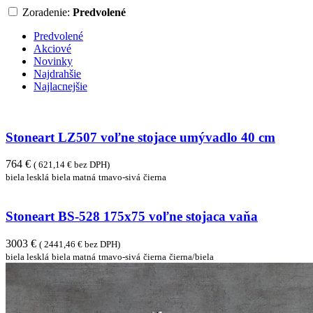
Zoradenie:
Predvolené
Predvolené
Akciové
Novinky
Najdrahšie
Najlacnejšie
Stoneart LZ507 voľne stojace umývadlo 40 cm
764 €
( 621,14 € bez DPH)
biela lesklá
biela matná
tmavo-sivá
čierna
Stoneart BS-528 175x75 voľne stojaca vaňa
3003 €
( 2441,46 € bez DPH)
biela lesklá
biela matná
tmavo-sivá
čierna
čierna/biela