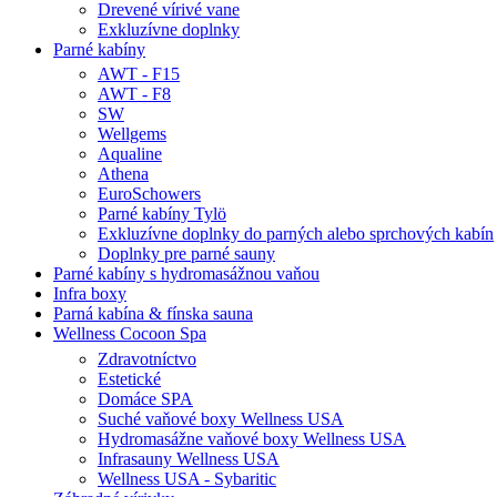
Drevené vírivé vane
Exkluzívne doplnky
Parné kabíny
AWT - F15
AWT - F8
SW
Wellgems
Aqualine
Athena
EuroSchowers
Parné kabíny Tylö
Exkluzívne doplnky do parných alebo sprchových kabín
Doplnky pre parné sauny
Parné kabíny s hydromasážnou vaňou
Infra boxy
Parná kabína & fínska sauna
Wellness Cocoon Spa
Zdravotníctvo
Estetické
Domáce SPA
Suché vaňové boxy Wellness USA
Hydromasážne vaňové boxy Wellness USA
Infrasauny Wellness USA
Wellness USA - Sybaritic