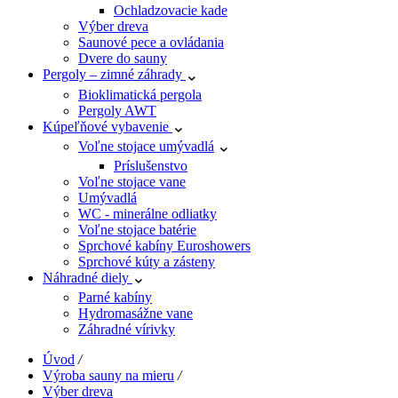
Ochladzovacie kade
Výber dreva
Saunové pece a ovládania
Dvere do sauny
Pergoly – zimné záhrady
Bioklimatická pergola
Pergoly AWT
Kúpeľňové vybavenie
Voľne stojace umývadlá
Príslušenstvo
Voľne stojace vane
Umývadlá
WC - minerálne odliatky
Voľne stojace batérie
Sprchové kabíny Euroshowers
Sprchové kúty a zásteny
Náhradné diely
Parné kabíny
Hydromasážne vane
Záhradné vírivky
Úvod
/
Výroba sauny na mieru
/
Výber dreva