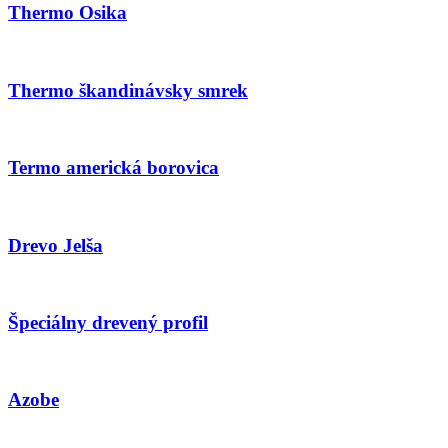
Thermo Osika
Thermo škandinávsky smrek
Termo americká borovica
Drevo Jelša
Špeciálny drevený profil
Azobe