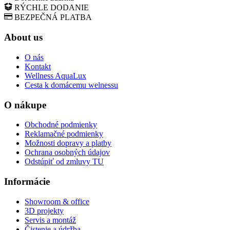
RÝCHLE DODANIE
BEZPEČNÁ PLATBA
About us
O nás
Kontakt
Wellness AquaLux
Cesta k domácemu welnessu
O nákupe
Obchodné podmienky
Reklamačné podmienky
Možnosti dopravy a platby
Ochrana osobných údajov
Odstúpiť od zmluvy TU
Informácie
Showroom & office
3D projekty
Servis a montáž
Čistenie a údržba