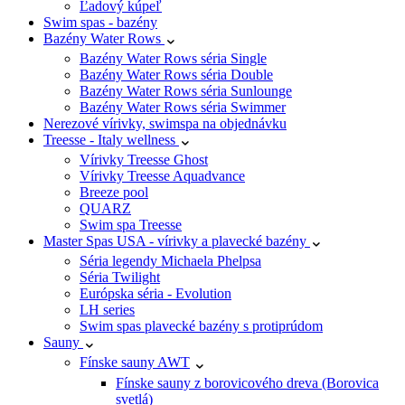
Ľadový kúpeľ
Swim spas - bazény
Bazény Water Rows
Bazény Water Rows séria Single
Bazény Water Rows séria Double
Bazény Water Rows séria Sunlounge
Bazény Water Rows séria Swimmer
Nerezové vírivky, swimspa na objednávku
Treesse - Italy wellness
Vírivky Treesse Ghost
Vírivky Treesse Aquadvance
Breeze pool
QUARZ
Swim spa Treesse
Master Spas USA - vírivky a plavecké bazény
Séria legendy Michaela Phelpsa
Séria Twilight
Európska séria - Evolution
LH series
Swim spas plavecké bazény s protiprúdom
Sauny
Fínske sauny AWT
Fínske sauny z borovicového dreva (Borovica
svetlá)