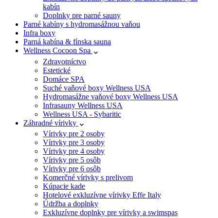
kabín
Doplnky pre parné sauny
Parné kabíny s hydromasážnou vaňou
Infra boxy
Parná kabína & fínska sauna
Wellness Cocoon Spa
Zdravotníctvo
Estetické
Domáce SPA
Suché vaňové boxy Wellness USA
Hydromasážne vaňové boxy Wellness USA
Infrasauny Wellness USA
Wellness USA - Sybaritic
Záhradné vírivky
Vírivky pre 2 osoby
Vírivky pre 3 osoby
Vírivky pre 4 osoby
Vírivky pre 5 osôb
Vírivky pre 6 osôb
Komerčné vírivky s prelivom
Kúpacie kade
Hotelové exkluzívne vírivky Effe Italy
Údržba a doplnky
Exkluzívne doplnky pre vírivky a swimspas