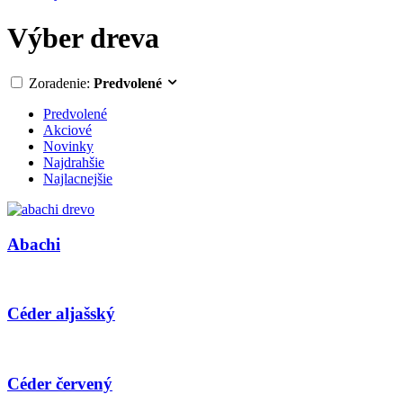
Výber dreva
Zoradenie:
Predvolené
Predvolené
Akciové
Novinky
Najdrahšie
Najlacnejšie
Abachi
Céder aljašský
Céder červený