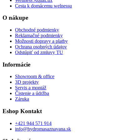
Wellness AquaLux
Cesta k domácemu welnessu
O nákupe
Obchodné podmienky
Reklamačné podmienky
Možnosti dopravy a platby
Ochrana osobných údajov
Odstúpiť od zmluvy TU
Informácie
Showroom & office
3D projekty
Servis a montáž
Čistenie a údržba
Záruka
Eshop Kontakt
+421 944 571 914
info@hydromasaznavana.sk