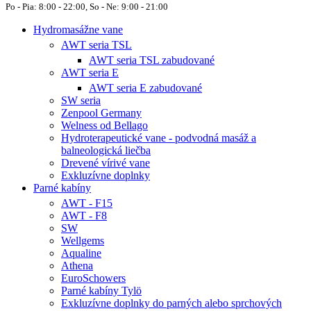
Po - Pia: 8:00 - 22:00, So - Ne: 9:00 - 21:00
Hydromasážne vane
AWT seria TSL
AWT seria TSL zabudované
AWT seria E
AWT seria E zabudované
SW seria
Zenpool Germany
Welness od Bellago
Hydroterapeutické vane - podvodná masáž a
balneologická liečba
Drevené vírivé vane
Exkluzívne doplnky
Parné kabíny
AWT - F15
AWT - F8
SW
Wellgems
Aqualine
Athena
EuroSchowers
Parné kabíny Tylö
Exkluzívne doplnky do parných alebo sprchových