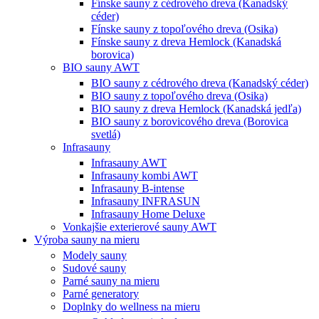
Fínske sauny z cédrového dreva (Kanadský
céder)
Fínske sauny z topoľového dreva (Osika)
Fínske sauny z dreva Hemlock (Kanadská
borovica)
BIO sauny AWT
BIO sauny z cédrového dreva (Kanadský céder)
BIO sauny z topoľového dreva (Osika)
BIO sauny z dreva Hemlock (Kanadská jedľa)
BIO sauny z borovicového dreva (Borovica
svetlá)
Infrasauny
Infrasauny AWT
Infrasauny kombi AWT
Infrasauny B-intense
Infrasauny INFRASUN
Infrasauny Home Deluxe
Vonkajšie exterierové sauny AWT
Výroba sauny na mieru
Modely sauny
Sudové sauny
Parné sauny na mieru
Parné generatory
Doplnky do wellness na mieru