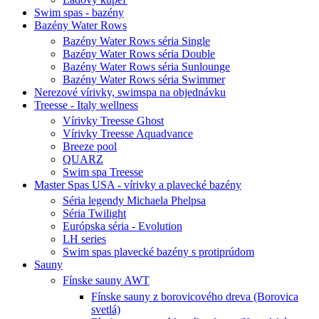
Swim spas - bazény
Bazény Water Rows
Bazény Water Rows séria Single
Bazény Water Rows séria Double
Bazény Water Rows séria Sunlounge
Bazény Water Rows séria Swimmer
Nerezové vírivky, swimspa na objednávku
Treesse - Italy wellness
Vírivky Treesse Ghost
Vírivky Treesse Aquadvance
Breeze pool
QUARZ
Swim spa Treesse
Master Spas USA - vírivky a plavecké bazény
Séria legendy Michaela Phelpsa
Séria Twilight
Európska séria - Evolution
LH series
Swim spas plavecké bazény s protiprúdom
Sauny
Fínske sauny AWT
Fínske sauny z borovicového dreva (Borovica
svetlá)