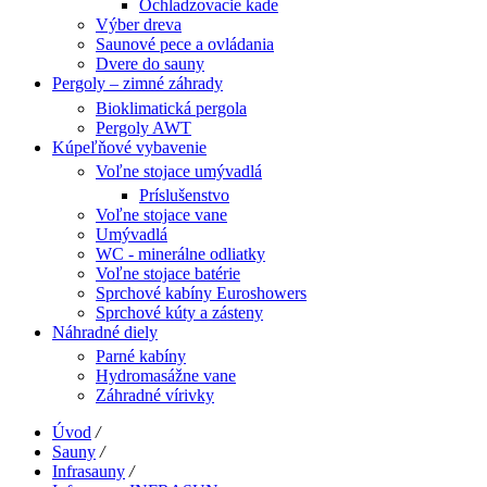
Ochladzovacie kade
Výber dreva
Saunové pece a ovládania
Dvere do sauny
Pergoly – zimné záhrady
Bioklimatická pergola
Pergoly AWT
Kúpeľňové vybavenie
Voľne stojace umývadlá
Príslušenstvo
Voľne stojace vane
Umývadlá
WC - minerálne odliatky
Voľne stojace batérie
Sprchové kabíny Euroshowers
Sprchové kúty a zásteny
Náhradné diely
Parné kabíny
Hydromasážne vane
Záhradné vírivky
Úvod
/
Sauny
/
Infrasauny
/