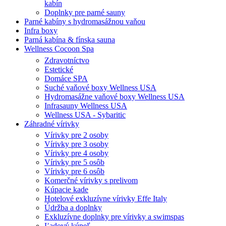
kabín
Doplnky pre parné sauny
Parné kabíny s hydromasážnou vaňou
Infra boxy
Parná kabína & fínska sauna
Wellness Cocoon Spa
Zdravotníctvo
Estetické
Domáce SPA
Suché vaňové boxy Wellness USA
Hydromasážne vaňové boxy Wellness USA
Infrasauny Wellness USA
Wellness USA - Sybaritic
Záhradné vírivky
Vírivky pre 2 osoby
Vírivky pre 3 osoby
Vírivky pre 4 osoby
Vírivky pre 5 osôb
Vírivky pre 6 osôb
Komerčné vírivky s prelivom
Kúpacie kade
Hotelové exkluzívne vírivky Effe Italy
Údržba a doplnky
Exkluzívne doplnky pre vírivky a swimspas
Ľadový kúpeľ