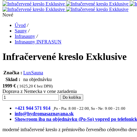
Nové
Úvod
/
Sauny
/
Infrasauny
/
Infrasauny INFRASUN
Infračervené kreslo Exklusive
Značka :
LuxSauna
Sklad :
na objednávku
1999 €
( 1625,20 € bez DPH)
Doprava z Nemecka v cene zariadenia
Do košíka
+421 944 571 914
Po - Pia: 8:00 - 22:00, So - Ne: 9:00 - 21:00
info@hydromasaznavana.sk
Showroom iba na objednávku (Po-So) vopred po telefonick
moderné infračervené kreslo z prémiového červeného cédrového dre