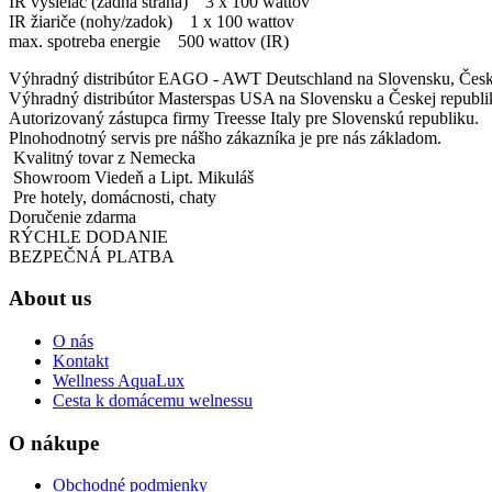
IR vysielač (zadná strana) 3 x 100 wattov
IR žiariče (nohy/zadok) 1 x 100 wattov
max. spotreba energie 500 wattov (IR)
Výhradný distribútor EAGO - AWT Deutschland na Slovensku, Česke
Výhradný distribútor Masterspas USA na Slovensku a Českej republi
Autorizovaný zástupca firmy Treesse Italy pre Slovenskú republiku.
Plnohodnotný servis pre nášho zákazníka je pre nás základom.
Kvalitný tovar z Nemecka
Showroom Viedeň a Lipt. Mikuláš
Pre hotely, domácnosti, chaty
Doručenie zdarma
RÝCHLE DODANIE
BEZPEČNÁ PLATBA
About us
O nás
Kontakt
Wellness AquaLux
Cesta k domácemu welnessu
O nákupe
Obchodné podmienky