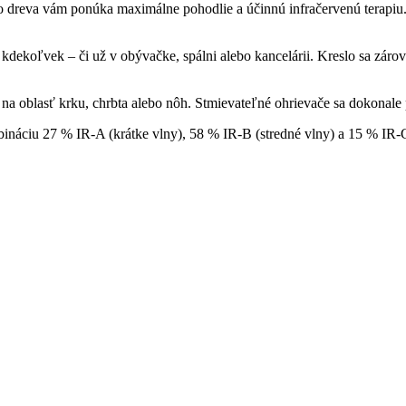
 dreva vám ponúka maximálne pohodlie a účinnú infračervenú terapiu.
dekoľvek – či už v obývačke, spálni alebo kancelárii. Kreslo sa zárove
a oblasť krku, chrbta alebo nôh. Stmievateľné ohrievače sa dokonale
náciu 27 % IR-A (krátke vlny), 58 % IR-B (stredné vlny) a 15 % IR-C 