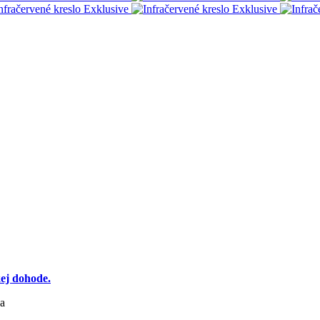
ej dohode.
va