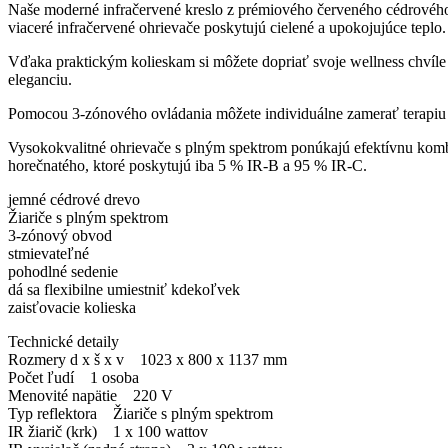
Naše moderné infračervené kreslo z prémiového červeného cédrového
viaceré infračervené ohrievače poskytujú cielené a upokojujúce teplo.
Vďaka praktickým kolieskam si môžete dopriať svoje wellness chvíle k
eleganciu.
Pomocou 3-zónového ovládania môžete individuálne zamerať terapiu n
Vysokokvalitné ohrievače s plným spektrom ponúkajú efektívnu kombi
horečnatého, ktoré poskytujú iba 5 % IR-B a 95 % IR-C.
jemné cédrové drevo
Žiariče s plným spektrom
3-zónový obvod
stmievateľné
pohodlné sedenie
dá sa flexibilne umiestniť kdekoľvek
zaisťovacie kolieska
Technické detaily
Rozmery d x š x v 1023 x 800 x 1137 mm
Počet ľudí 1 osoba
Menovité napätie 220 V
Typ reflektora Žiariče s plným spektrom
IR žiarič (krk) 1 x 100 wattov