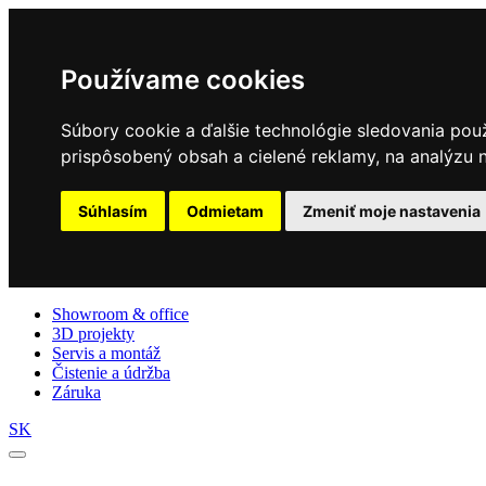
Používame cookies
Súbory cookie a ďalšie technológie sledovania pou
prispôsobený obsah a cielené reklamy, na analýzu n
Súhlasím
Odmietam
Zmeniť moje nastavenia
Showroom & office
3D projekty
Servis a montáž
Čistenie a údržba
Záruka
SK