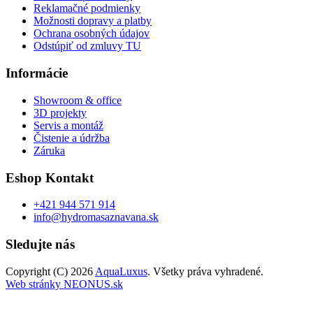
Reklamačné podmienky
Možnosti dopravy a platby
Ochrana osobných údajov
Odstúpiť od zmluvy TU
Informácie
Showroom & office
3D projekty
Servis a montáž
Čistenie a údržba
Záruka
Eshop Kontakt
+421 944 571 914
info@hydromasaznavana.sk
Sledujte nás
Copyright (C) 2026
AquaLuxus
. Všetky práva vyhradené.
Web stránky NEONUS.sk