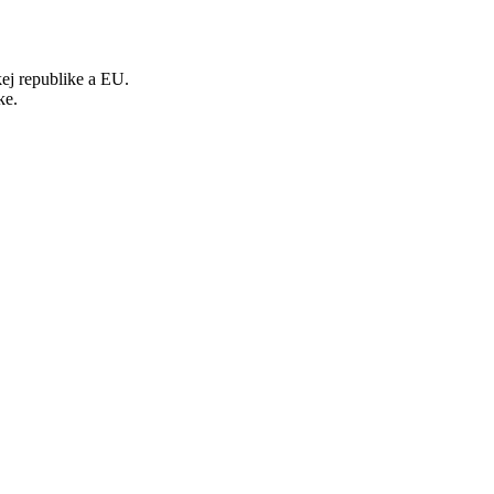
j republike a EU.
ke.