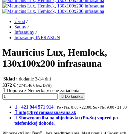
Úvod
/
Sauny
/
Infrasauny
/
Infrasauny INFRASUN
Mauricius Lux, Hemlock,
130x100x200 infrasauna
Sklad :
dodanie 3-14 dní
3372 €
( 2741,46 € bez DPH)
Doprava z Nemecka v cene zariadenia
Do košíka
+421 944 571 914
Po - Pia: 8:00 - 22:00, So - Ne: 9:00 - 21:00
info@hydromasaznavana.sk
Showroom iba na objednávku (Po-So) vopred po
telefonickej dohode.
Plnospektrálny žiarič - bez predhrievania. Nastavenia 4 úrovniach