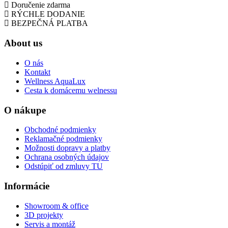
Doručenie zdarma
RÝCHLE DODANIE
BEZPEČNÁ PLATBA
About us
O nás
Kontakt
Wellness AquaLux
Cesta k domácemu welnessu
O nákupe
Obchodné podmienky
Reklamačné podmienky
Možnosti dopravy a platby
Ochrana osobných údajov
Odstúpiť od zmluvy TU
Informácie
Showroom & office
3D projekty
Servis a montáž