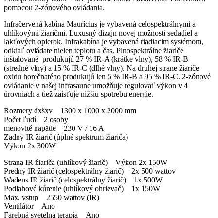
pomocou 2-zónového ovládania.
Infračervená kabína Maurícius je vybavená celospektrálnymi a
uhlíkovými žiaričmi. Luxusný dizajn novej možnosti sedadiel a
lakťových opierok. Infrakabína je vybavená riadiacim systémom,
odkiaľ ovládate nielen teplotu a čas. Plnospektrálne žiariče
inštalované produkujú 27 % IR-A (krátke vlny), 58 % IR-B
(stredné vlny) a 15 % IR-C (dlhé vlny). Na druhej strane žiariče
oxidu horečnatého produkujú len 5 % IR-B a 95 % IR-C. 2-zónové
ovládanie v našej infrasaune umožňuje regulovať výkon v 4
úrovniach a tiež zaisťuje nižšiu spotrebu energie.
Rozmery dxšxv 1300 x 1000 x 2000 mm
Počet ľudí 2 osoby
menovité napätie 230 V / 16 A
Zadný IR žiarič (úplné spektrum žiariča)
Výkon 2x 300W
Strana IR žiariča (uhlíkový žiarič) Výkon 2x 150W
Predný IR žiarič (celospektrálny žiarič) 2x 500 wattov
Wadens IR žiarič (celospektrálny žiarič) 1x 500W
Podlahové kúrenie (uhlíkový ohrievač) 1x 150W
Max. vstup 2550 wattov (IR)
Ventilátor Ano
Farebná svetelná terapia Ano