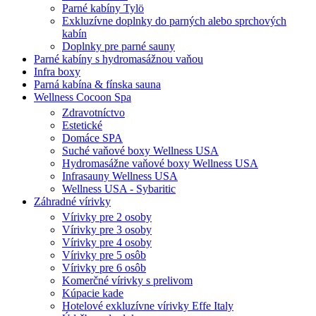
Parné kabíny Tylö
Exkluzívne doplnky do parných alebo sprchových
kabín
Doplnky pre parné sauny
Parné kabíny s hydromasážnou vaňou
Infra boxy
Parná kabína & fínska sauna
Wellness Cocoon Spa
Zdravotníctvo
Estetické
Domáce SPA
Suché vaňové boxy Wellness USA
Hydromasážne vaňové boxy Wellness USA
Infrasauny Wellness USA
Wellness USA - Sybaritic
Záhradné vírivky
Vírivky pre 2 osoby
Vírivky pre 3 osoby
Vírivky pre 4 osoby
Vírivky pre 5 osôb
Vírivky pre 6 osôb
Komerčné vírivky s prelivom
Kúpacie kade
Hotelové exkluzívne vírivky Effe Italy