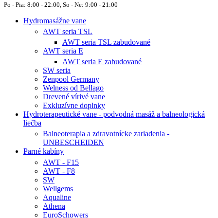
Po - Pia: 8:00 - 22:00, So - Ne: 9:00 - 21:00
Hydromasážne vane
AWT seria TSL
AWT seria TSL zabudované
AWT seria E
AWT seria E zabudované
SW seria
Zenpool Germany
Welness od Bellago
Drevené vírivé vane
Exkluzívne doplnky
Hydroterapeutické vane - podvodná masáž a balneologická
liečba
Balneoterapia a zdravotnícke zariadenia -
UNBESCHEIDEN
Parné kabíny
AWT - F15
AWT - F8
SW
Wellgems
Aqualine
Athena
EuroSchowers