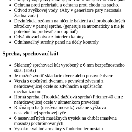
Ochrana proti prehriatiu a ochrana proti chodu na sucho.
Odvod zvyškovej vody. (Aby v generátore pary nezostala
žiadna voda)
Dezinfekcia ozónom na ničenie baktérií a choroboplodných
zárodkov v parnej sprche. (generuje sa automaticky a nie je
potrebné ho pridávať ani dopĺňať)
Odvápňovací otvor z interiéru kabíny
Odnímateľný stredný panel na účely kontroly.
Sprcha, sprchovací kút
Sklenený sprchovací kút vyrobený z 6 mm bezpečnostného
skla. (ESG)
Je možné zvoliť skladacie dvere alebo posuvné dvere
Verzia s otočnými dverami s pevnými závesmi z
nehrdzavejúcej ocele so zdvíhacím a spúšťacím
mechanizmom
Horná sprcha. (Tropická dažďová sprcha) Priemer 40 cm z
nehrdzavejúcej ocele v ultratenkom prevedení
Ručná sprcha (masívna mosadz) vrátane výškovo
nastaviteľnej sprchovej tyče.
6 nastaviteľných masážnych trysiek na chrbát (masívna
mosadz) pochrómovaných.
Vysoko kvalitné armatúry s funkciou termostatu.