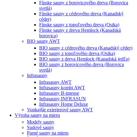
Fínske sauny z borovicového dreva (Borovica
svetlá)
Fínske sauny z cédrového dreva (Kanadský
céder)
Fínske sauny z topoľového dreva (Osika)
Fínske sauny z dreva Hemlock (Kanadská
borovica)
BIO sauny AWT
BIO sauny z cédrového dreva (Kanadský céder)
BIO sauny z topoľového dreva (Osika)
BIO sauny z dreva Hemlock (Kanadská jedľa)
BIO sauny z borovicového dreva (Borovica
svetlá)
Infrasauny
Infrasauny AWT
Infrasauny kombi AWT
Infrasauny B-intense
Infrasauny INFRASUN
Infrasauny Home Deluxe
Vonkajšie exterierové sauny AWT
Výroba sauny na mieru
Modely sauny
Sudové sauny
Parné sauny na mieru