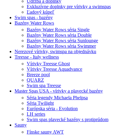
Údržba a doplnky
Exkluzívne doplnky pre vírivky a swimspas
Ľadový kúpeľ
Swim spas - bazény
Bazény Water Rows
Bazény Water Rows séria Single
Bazény Water Rows séria Double
Bazény Water Rows séria Sunlounge
Bazény Water Rows séria Swimmer
Nerezové vírivky, swimspa na objednávku
Treesse - Italy wellness
Vírivky Treesse Ghost
Vírivky Treesse Aquadvance
Breeze pool
QUARZ
Swim spa Treesse
Master Spas USA - vírivky a plavecké bazény
Séria legendy Michaela Phelpsa
Séria Twilight
Európska séria - Evolution
LH series
Swim spas plavecké bazény s protiprúdom
Sauny
Fínske sauny AWT