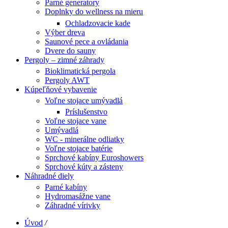
Parné generatory
Doplnky do wellness na mieru
Ochladzovacie kade
Výber dreva
Saunové pece a ovládania
Dvere do sauny
Pergoly – zimné záhrady
Bioklimatická pergola
Pergoly AWT
Kúpeľňové vybavenie
Voľne stojace umývadlá
Príslušenstvo
Voľne stojace vane
Umývadlá
WC - minerálne odliatky
Voľne stojace batérie
Sprchové kabíny Euroshowers
Sprchové kúty a zásteny
Náhradné diely
Parné kabíny
Hydromasážne vane
Záhradné vírivky
Úvod
/