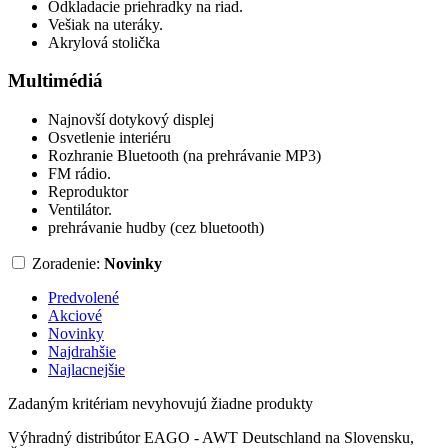
Odkladacie priehradky na riad.
Vešiak na uteráky.
Akrylová stolička
Multimédiá
Najnovší dotykový displej
Osvetlenie interiéru
Rozhranie Bluetooth (na prehrávanie MP3)
FM rádio.
Reproduktor
Ventilátor.
prehrávanie hudby (cez bluetooth)
Zoradenie:
Novinky
Predvolené
Akciové
Novinky
Najdrahšie
Najlacnejšie
Zadaným kritériam nevyhovujú žiadne produkty
Výhradný distribútor EAGO - AWT Deutschland na Slovensku,