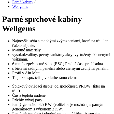
Parné kabíny
/
Wellgems
Parné sprchové kabíny
Wellgems
Najnovšia séria s mnohými zvýrazneniami, ktoré na trhu len
ťažko nájdete.
kvalitné materiály
vysokokvalitný, pevný sanitárny akryl vystužený sklenenými
vláknami.
6 mm bezpečnostné sklo. (ESG) Predná časť priehľadná
s bielymi zadnými panelmi alebo čiernymi zadnými panelmi
Profil v Alu Matt
Tu je k dispozícii aj vo farbe rámu čierna.
Špičkový ovládací displej od spoločnosti PROW (líder na
trhu)
Čas a teplota riadené.
Rýchly vývoj pary.
Parný generátor 4,5 KW. (voliteľne je možná aj s parným
generátorom s výkonom 3 KW)
Parný výstup (box) vhodný pre vonné látky -Aromaterapia-