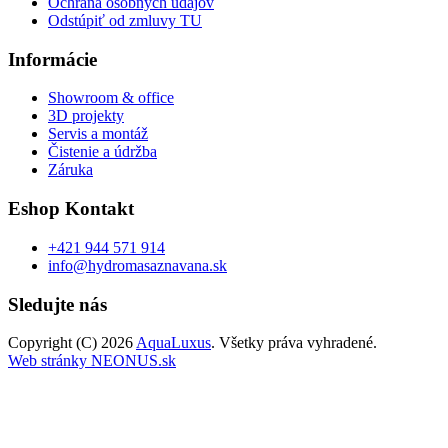
Ochrana osobných údajov
Odstúpiť od zmluvy TU
Informácie
Showroom & office
3D projekty
Servis a montáž
Čistenie a údržba
Záruka
Eshop Kontakt
+421 944 571 914
info@hydromasaznavana.sk
Sledujte nás
Copyright (C) 2026
AquaLuxus
. Všetky práva vyhradené.
Web stránky NEONUS.sk