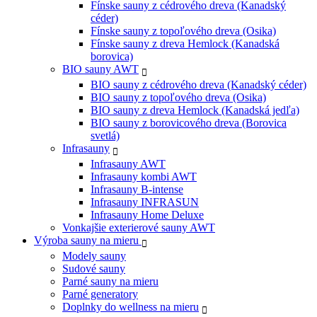
Fínske sauny z cédrového dreva (Kanadský
céder)
Fínske sauny z topoľového dreva (Osika)
Fínske sauny z dreva Hemlock (Kanadská
borovica)
BIO sauny AWT
BIO sauny z cédrového dreva (Kanadský céder)
BIO sauny z topoľového dreva (Osika)
BIO sauny z dreva Hemlock (Kanadská jedľa)
BIO sauny z borovicového dreva (Borovica
svetlá)
Infrasauny
Infrasauny AWT
Infrasauny kombi AWT
Infrasauny B-intense
Infrasauny INFRASUN
Infrasauny Home Deluxe
Vonkajšie exterierové sauny AWT
Výroba sauny na mieru
Modely sauny
Sudové sauny
Parné sauny na mieru
Parné generatory
Doplnky do wellness na mieru