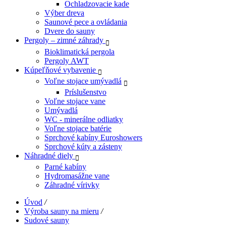
Ochladzovacie kade
Výber dreva
Saunové pece a ovládania
Dvere do sauny
Pergoly – zimné záhrady
Bioklimatická pergola
Pergoly AWT
Kúpeľňové vybavenie
Voľne stojace umývadlá
Príslušenstvo
Voľne stojace vane
Umývadlá
WC - minerálne odliatky
Voľne stojace batérie
Sprchové kabíny Euroshowers
Sprchové kúty a zásteny
Náhradné diely
Parné kabíny
Hydromasážne vane
Záhradné vírivky
Úvod
/
Výroba sauny na mieru
/
Sudové sauny