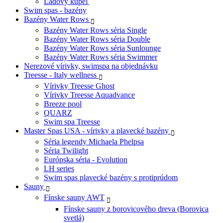
Ľadový kúpeľ
Swim spas - bazény
Bazény Water Rows
Bazény Water Rows séria Single
Bazény Water Rows séria Double
Bazény Water Rows séria Sunlounge
Bazény Water Rows séria Swimmer
Nerezové vírivky, swimspa na objednávku
Treesse - Italy wellness
Vírivky Treesse Ghost
Vírivky Treesse Aquadvance
Breeze pool
QUARZ
Swim spa Treesse
Master Spas USA - vírivky a plavecké bazény
Séria legendy Michaela Phelpsa
Séria Twilight
Európska séria - Evolution
LH series
Swim spas plavecké bazény s protiprúdom
Sauny
Fínske sauny AWT
Fínske sauny z borovicového dreva (Borovica
svetlá)