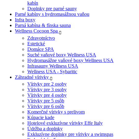
kabín
Doplnky pre parné sauny
Parné kabíny s hydromasážnou vaňou
Infra boxy
Parná kabína & fínska sauna
Wellness Cocoon Spa
Zdravotníctvo
Estetické
Domáce SPA
Suché vaňové boxy Wellness USA
Hydromasážne vaňové boxy Wellness USA
Infrasauny Wellness USA
Wellness USA - Sybaritic
Záhradné vírivky
Vírivky pre 2 osoby
Vírivky pre 3 osoby
Vírivky pre 4 osoby
Vírivky pre 5 osôb
Vírivky pre 6 osôb
Komerčné vírivky s prelivom
Kúpacie kade
Hotelové exkluzívne vírivky Effe Italy
Údržba a doplnky
Exkluzívne doplnky pre vírivky a swimspas