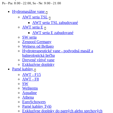
Po - Pia: 8:00 - 22:00, So - Ne: 9:00 - 21:00
Hydromasážne vane
AWT seria TSL
AWT seria TSL zabudované
AWT seria E
AWT seria E zabudované
SW seria
Zenpool Germany
Welness od Bellago
Hydroterapeutické vane - podvodná masáž a
balneologická liečba
Drevené vírivé vane
Exkluzívne doplnky
Parné kabíny
AWT - F15
AWT - F8
SW
Wellgems
Aqualine
Athena
EuroSchowers
Parné kabíny Tylö
Exkluzívne doplnky do parných alebo sprchových