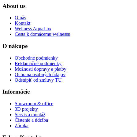
About us
O nás
Kontakt
Wellness AquaLux
Cesta k domácemu welnessu
O nákupe
Obchodné podmienky
Reklamačné podmienky
Možnosti dopravy a platby
Ochrana osobných údajov
Odstúpiť od zmluvy TU
Informácie
Showroom & office
3D projekty
Servis a montáž
Čistenie a údržba
Záruka