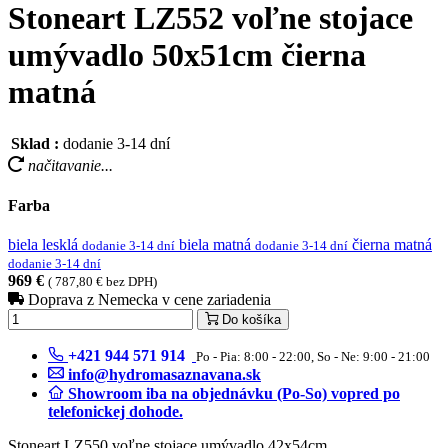
Stoneart LZ552 voľne stojace
umývadlo 50x51cm čierna
matná
Sklad :
dodanie 3-14 dní
načitavanie...
Farba
biela lesklá
biela matná
čierna matná
dodanie 3-14 dní
dodanie 3-14 dní
dodanie 3-14 dní
969 €
( 787,80 € bez DPH)
Doprava z Nemecka v cene zariadenia
Do košíka
+421 944 571 914
Po - Pia: 8:00 - 22:00, So - Ne: 9:00 - 21:00
info@hydromasaznavana.sk
Showroom iba na objednávku (Po-So) vopred po
telefonickej dohode.
Stoneart LZ550 voľne stojace umývadlo 42x54cm