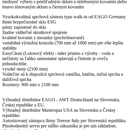
možnosť výberu s priehľadným sklom a strieborným kovaním alebo
tmavo tónovaným sklom a čiernym kovaním
Vysokokvalitná sprchová zástena typu walk-in od EAGO Germany
8mm bezpečnostné sklo ESG
pánty zapustené do skla
žiadne viditeľné skrutkové spojenie
kvalitné kovanie z mosadze (pochrómované)
variabilná výstužná konzola (700 mm až 1000 mm) pre ešte lepšiu
stabilitu
EasyClean (Lotosový efekt) - náter priamo z výroby - voda a
nečistoty sa ľahko samostatne splavujú a čistenie je oveľa
jednoduchšie.
vysoké steny (2100 mm)
Voliteľne sú k dispozícii sprchová vanička, batéria, ručná sprcha a
dažďová sprcha
Rozmery: 900 mm x 2100 mm
Výhradný distribútor EAGO - AWT Deutschland na Slovensku,
Českej republike a EU.
Výhradný distribútor Masterspas USA na Slovensku a Českej
republike.
Autorizovaný zástupca firmy Treesse Italy pre Slovenskú republiku.
Plnohodnotný servis pre nášho zákazníka je pre nás základom.