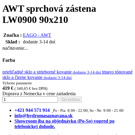
AWT sprchová zástena
LW0900 90x210
Značka :
EAGO - AWT
Sklad :
dodanie 3-14 dní
načitavanie...
Farba
priehľadné sklo a strieborné kovanie
tmavo tónované
dodanie 3-14 dní
sklo a čierne kovanie
dodanie 3-14 dní
Vyberte parametre
419 €
( 340,65 € bez DPH)
Doprava z Nemecka v cene zariadenia
Do košíka
+421 944 571 914
Po - Pia: 8:00 - 22:00, So - Ne: 9:00 - 21:00
info@hydromasaznavana.sk
Showroom iba na objednávku (Po-So) vopred po
telefonickej dohode.