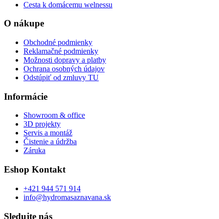
Cesta k domácemu welnessu
O nákupe
Obchodné podmienky
Reklamačné podmienky
Možnosti dopravy a platby
Ochrana osobných údajov
Odstúpiť od zmluvy TU
Informácie
Showroom & office
3D projekty
Servis a montáž
Čistenie a údržba
Záruka
Eshop Kontakt
+421 944 571 914
info@hydromasaznavana.sk
Sledujte nás