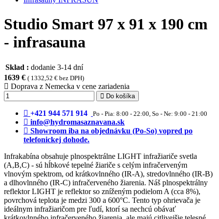
Studio Smart 97 x 91 x 190 cm
- infrasauna
Sklad :
dodanie 3-14 dní
1639 €
( 1332,52 € bez DPH)
Doprava z Nemecka v cene zariadenia
Do košíka
+421 944 571 914
Po - Pia: 8:00 - 22:00, So - Ne: 9:00 - 21:00
info@hydromasaznavana.sk
Showroom iba na objednávku (Po-So) vopred po
telefonickej dohode.
Infrakabína obsahuje plnospektrálne LIGHT infražiariče svetla
(A,B,C) - sú hĺbkové tepelné žiariče s celým infračerveným
vlnovým spektrom, od krátkovlnného (IR-A), stredovlnného (IR-B)
a dlhovlnného (IR-C) infračerveného žiarenia. Náš plnospektrálny
reflektor LIGHT je reflektor so zníženým podielom A (cca 8%),
povrchová teplota je medzi 300 a 600°C. Tento typ ohrievača je
ideálnym infražiaričom pre ľudí, ktorí sa nechcú obávať
krátkovlnného infračerveného žiarenia, ale majú citlivejšie telesné