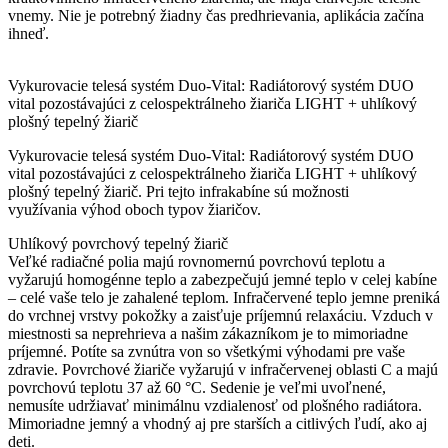
vnemy. Nie je potrebný žiadny čas predhrievania, aplikácia začína
ihneď.
Vykurovacie telesá systém Duo-Vital: Radiátorový systém DUO
vital pozostávajúci z celospektrálneho žiariča LIGHT + uhlíkový
plošný tepelný žiarič
Vykurovacie telesá systém Duo-Vital: Radiátorový systém DUO
vital pozostávajúci z celospektrálneho žiariča LIGHT + uhlíkový
plošný tepelný žiarič. Pri tejto infrakabíne sú možnosti
využívania výhod oboch typov žiaričov.
Uhlíkový povrchový tepelný žiarič
Veľké radiačné polia majú rovnomernú povrchovú teplotu a
vyžarujú homogénne teplo a zabezpečujú jemné teplo v celej kabíne
– celé vaše telo je zahalené teplom. Infračervené teplo jemne preniká
do vrchnej vrstvy pokožky a zaisťuje príjemnú relaxáciu. Vzduch v
miestnosti sa neprehrieva a našim zákazníkom je to mimoriadne
príjemné. Potíte sa zvnútra von so všetkými výhodami pre vaše
zdravie. Povrchové žiariče vyžarujú v infračervenej oblasti C a majú
povrchovú teplotu 37 až 60 °C. Sedenie je veľmi uvoľnené,
nemusíte udržiavať minimálnu vzdialenosť od plošného radiátora.
Mimoriadne jemný a vhodný aj pre starších a citlivých ľudí, ako aj
deti.