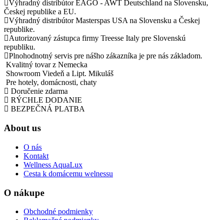
Výhradný distribútor EAGO - AWT Deutschland na Slovensku,
Českej republike a EU.
Výhradný distribútor Masterspas USA na Slovensku a Českej
republike.
Autorizovaný zástupca firmy Treesse Italy pre Slovenskú
republiku.
Plnohodnotný servis pre nášho zákazníka je pre nás základom.
Kvalitný tovar z Nemecka
Showroom Viedeň a Lipt. Mikuláš
Pre hotely, domácnosti, chaty
Doručenie zdarma
RÝCHLE DODANIE
BEZPEČNÁ PLATBA
About us
O nás
Kontakt
Wellness AquaLux
Cesta k domácemu welnessu
O nákupe
Obchodné podmienky