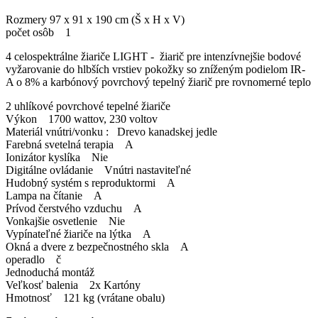
Rozmery 97 x 91 x 190 cm (Š x H x V)
počet osôb 1
4 celospektrálne žiariče LIGHT - žiarič pre intenzívnejšie bodové
vyžarovanie do hlbších vrstiev pokožky so zníženým podielom IR-
A o 8% a karbónový povrchový tepelný žiarič pre rovnomerné teplo
2 uhlíkové povrchové tepelné žiariče
Výkon 1700 wattov, 230 voltov
Materiál vnútri/vonku : Drevo kanadskej jedle
Farebná svetelná terapia A
Ionizátor kyslíka Nie
Digitálne ovládanie Vnútri nastaviteľné
Hudobný systém s reproduktormi A
Lampa na čítanie A
Prívod čerstvého vzduchu A
Vonkajšie osvetlenie Nie
Vypínateľné žiariče na lýtka A
Okná a dvere z bezpečnostného skla A
operadlo č
Jednoduchá montáž
Veľkosť balenia 2x Kartóny
Hmotnosť 121 kg (vrátane obalu)