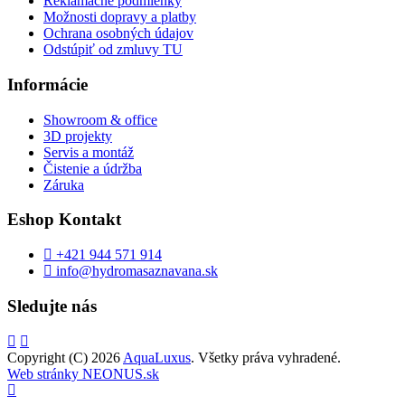
Reklamačné podmienky
Možnosti dopravy a platby
Ochrana osobných údajov
Odstúpiť od zmluvy TU
Informácie
Showroom & office
3D projekty
Servis a montáž
Čistenie a údržba
Záruka
Eshop Kontakt
+421 944 571 914
info@hydromasaznavana.sk
Sledujte nás
Copyright (C) 2026
AquaLuxus
. Všetky práva vyhradené.
Web stránky NEONUS.sk