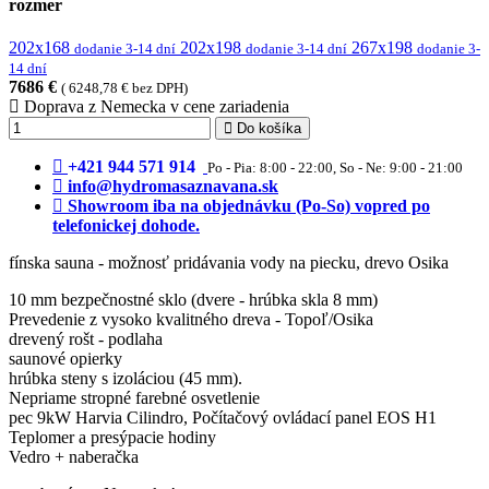
rozmer
202x168
202x198
267x198
dodanie 3-14 dní
dodanie 3-14 dní
dodanie 3-
14 dní
7686 €
( 6248,78 € bez DPH)
Doprava z Nemecka v cene zariadenia
Do košíka
+421 944 571 914
Po - Pia: 8:00 - 22:00, So - Ne: 9:00 - 21:00
info@hydromasaznavana.sk
Showroom iba na objednávku (Po-So) vopred po
telefonickej dohode.
fínska sauna - možnosť pridávania vody na piecku, drevo Osika
10 mm bezpečnostné sklo (dvere - hrúbka skla 8 mm)
Prevedenie z vysoko kvalitného dreva - Topoľ/Osika
drevený rošt - podlaha
saunové opierky
hrúbka steny s izoláciou (45 mm).
Nepriame stropné farebné osvetlenie
pec 9kW Harvia Cilindro, Počítačový ovládací panel EOS H1
Teplomer a presýpacie hodiny
Vedro + naberačka