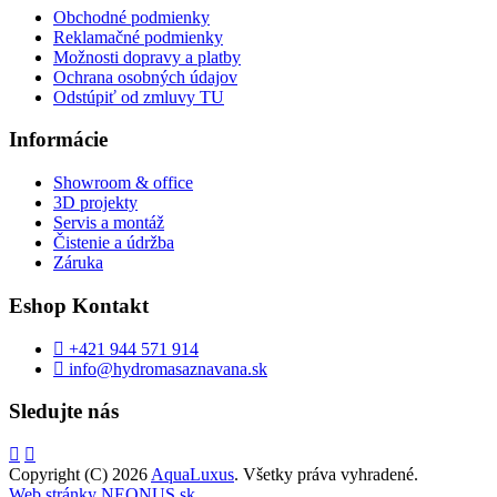
Obchodné podmienky
Reklamačné podmienky
Možnosti dopravy a platby
Ochrana osobných údajov
Odstúpiť od zmluvy TU
Informácie
Showroom & office
3D projekty
Servis a montáž
Čistenie a údržba
Záruka
Eshop Kontakt
+421 944 571 914
info@hydromasaznavana.sk
Sledujte nás
Copyright (C) 2026
AquaLuxus
. Všetky práva vyhradené.
Web stránky NEONUS.sk