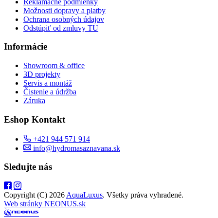
Reklamačné podmienky
Možnosti dopravy a platby
Ochrana osobných údajov
Odstúpiť od zmluvy TU
Informácie
Showroom & office
3D projekty
Servis a montáž
Čistenie a údržba
Záruka
Eshop Kontakt
+421 944 571 914
info@hydromasaznavana.sk
Sledujte nás
Copyright (C) 2026
AquaLuxus
. Všetky práva vyhradené.
Web stránky NEONUS.sk