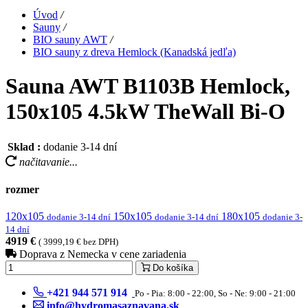
Úvod
/
Sauny
/
BIO sauny AWT
/
BIO sauny z dreva Hemlock (Kanadská jedľa)
Sauna AWT B1103B Hemlock,
150x105 4.5kW TheWall Bi-O
Sklad :
dodanie 3-14 dní
načitavanie...
rozmer
120x105
150x105
180x105
dodanie 3-14 dní
dodanie 3-14 dní
dodanie 3-
14 dní
4919 €
( 3999,19 € bez DPH)
Doprava z Nemecka v cene zariadenia
Do košíka
+421 944 571 914
Po - Pia: 8:00 - 22:00, So - Ne: 9:00 - 21:00
info@hydromasaznavana.sk