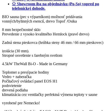
Showroom iba na objednávku (Po-So) vopred po
telefonickej dohode.
BIO sauna (pec s výparníkom) možnosť pridávania
vonných/bylinných esencií, drevo Topoľ /Osika
8 mm bezpečnostné sklo
Prevedenie z vysoko kvalitného Hemlock (pravé drevo)
Zadná stena pieskovca (hrúbka steny 46 mm / 66 mm pieskovec)
izolácia (30 mm).
Stropné osvetlenie s farebným svetlom
4.5kW TheWall Bi-O - Made in Germany
Teplomer a presýpacie hodiny
Vedro + naberačka
Počítačový ovládací panel EOS H1
podsvietenie
drevená podlaha
klimatizácia cez ventilačky perfektná výmena teploty v saune
vyrobené pre Nemecko!