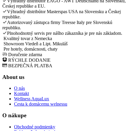
Výhradný distribútor EAGO - AWT Deutschland na Slovensku,
Českej republike a EU.
Výhradný distribútor Masterspas USA na Slovensku a Českej
republike.
Autorizovaný zástupca firmy Treesse Italy pre Slovenskú
republiku.
Plnohodnotný servis pre nášho zákazníka je pre nás základom.
Kvalitný tovar z Nemecka
Showroom Viedeň a Lipt. Mikuláš
Pre hotely, domácnosti, chaty
Doručenie zdarma
RÝCHLE DODANIE
BEZPEČNÁ PLATBA
About us
O nás
Kontakt
Wellness AquaLux
Cesta k domácemu welnessu
O nákupe
Obchodné podmienky