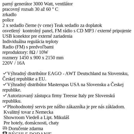
parný generátor 3000 Watt, ventilátor
pracovný rozsah 30 až 60 ° C
zrkadlo
police
2 x sedadlo čierne (v cene) Teak sedadlo za doplatok
osvetlený kontrolný panel, FM rádio s CD MP3 / externé pripojenie
USB konektor pre externé zariadenia
Individuálna regulácia teploty
Radio (FM) s predvoľbami
reproduktory: 8Ω / 10W
rozmery 1450 x 900 x 2150 mm
220V / 16A
Výhradný distribútor EAGO - AWT Deutschland na Slovensku,
Českej republike a EU.
Výhradný distribútor Masterspas USA na Slovensku a Českej
republike.
Autorizovaný zástupca firmy Treesse Italy pre Slovenskú
republiku.
Plnohodnotný servis pre nášho zákazníka je pre nás základom.
Kvalitný tovar z Nemecka
Showroom Viedeň a Lipt. Mikuláš
Pre hotely, domácnosti, chaty
Doručenie zdarma