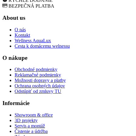
RÝCHLE DODANIE
BEZPEČNÁ PLATBA
About us
O nás
Kontakt
Wellness AquaLux
Cesta k domácemu welnessu
O nákupe
Obchodné podmienky
Reklamačné podmienky
Možnosti dopravy a platby
Ochrana osobných údajov
Odstúpiť od zmluvy TU
Informácie
Showroom & office
3D projekty
Servis a montáž
Čistenie a údržba