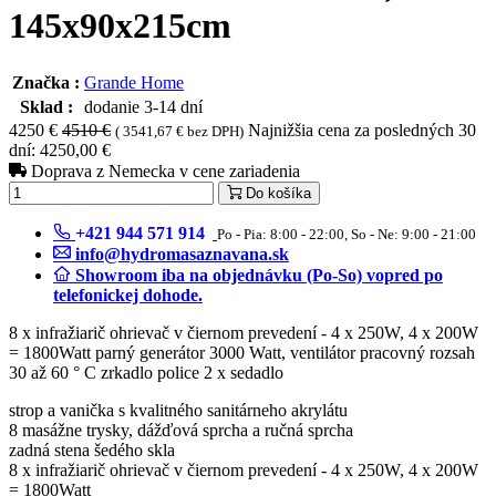
145x90x215cm
Značka :
Grande Home
Sklad :
dodanie 3-14 dní
4250 €
4510 €
Najnižšia cena za posledných 30
( 3541,67 € bez DPH)
dní: 4250,00 €
Doprava z Nemecka v cene zariadenia
Do košíka
+421 944 571 914
Po - Pia: 8:00 - 22:00, So - Ne: 9:00 - 21:00
info@hydromasaznavana.sk
Showroom iba na objednávku (Po-So) vopred po
telefonickej dohode.
8 x infražiarič ohrievač v čiernom prevedení - 4 x 250W, 4 x 200W
= 1800Watt parný generátor 3000 Watt, ventilátor pracovný rozsah
30 až 60 ° C zrkadlo police 2 x sedadlo
strop a vanička s kvalitného sanitárneho akrylátu
8 masážne trysky, dážďová sprcha a ručná sprcha
zadná stena šedého skla
8 x infražiarič ohrievač v čiernom prevedení - 4 x 250W, 4 x 200W
= 1800Watt