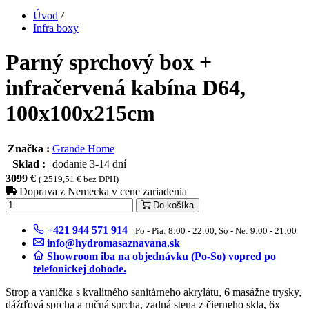
Úvod
/
Infra boxy
Parný sprchový box +
infračervená kabína D64,
100x100x215cm
Značka :
Grande Home
Sklad :
dodanie 3-14 dní
3099 €
( 2519,51 € bez DPH)
Doprava z Nemecka v cene zariadenia
Do košíka
+421 944 571 914
Po - Pia: 8:00 - 22:00, So - Ne: 9:00 - 21:00
info@hydromasaznavana.sk
Showroom iba na objednávku (Po-So) vopred po
telefonickej dohode.
Strop a vanička s kvalitného sanitárneho akrylátu, 6 masážne trysky,
dážďová sprcha a ručná sprcha, zadná stena z čierneho skla, 6x