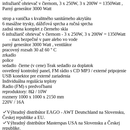
infražiarič ohrievač v čiernom, 3 x 250W, 3 x 200W = 1350Watt ,
Parný generátor 3000 Watt
strop a vanička s kvalitného sanitárneho akrylátu
6 masážne trysky, dážďová sprcha a ručná sprcha
zadná stena komplet z čierneho skla
6 infražiarič ohrievač v čiernom - 3 x 250W, 3 x 200W = 1350Watt
- max bezpečné v pare alebo vo vode
parný generátor 3000 Watt , ventilátor
pracovný rozsah 30 až 60 ° C
zrkadlo
police
sedadlo čierne (v cene) Teak sedadlo za doplatok
osvetlený kontrolný panel, FM rádio s CD MP3 / externé pripojenie
USB konektor pre externé zariadenia
Individuálna regulácia teploty
Radio (FM) s predvoľbami
reproduktory: 8Ω / 10W
rozmery 1000 x 1000 x 2150 mm
220V / 16A
Výhradný distribútor EAGO - AWT Deutschland na Slovensku,
Českej republike a EU.
Výhradný distribútor Masterspas USA na Slovensku a Českej
republike.