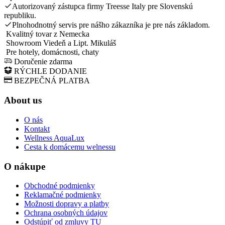
Autorizovaný zástupca firmy Treesse Italy pre Slovenskú
republiku.
Plnohodnotný servis pre nášho zákazníka je pre nás základom.
Kvalitný tovar z Nemecka
Showroom Viedeň a Lipt. Mikuláš
Pre hotely, domácnosti, chaty
Doručenie zdarma
RÝCHLE DODANIE
BEZPEČNÁ PLATBA
About us
O nás
Kontakt
Wellness AquaLux
Cesta k domácemu welnessu
O nákupe
Obchodné podmienky
Reklamačné podmienky
Možnosti dopravy a platby
Ochrana osobných údajov
Odstúpiť od zmluvy TU