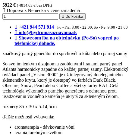
5922 €
( 4814,63 € bez DPH)
Doprava z Nemecka v cene zariadenia
Do košíka
+421 944 571 914
Po - Pia: 8:00 - 22:00, So - Ne: 9:00 - 21:00
info@hydromasaznavana.sk
Showroom iba na objednávku (Po-So) vopred po
telefonickej dohode.
značkový parný generátor do sprchového kúta alebo parnej sauny
So svojím tenkým dizajnom a zaoblenými hranami parný panel
Atlanta harmonicky zapadne do každej parnej sauny. Elektronický
ovládací panel „Vision 3000“ je už integrovaný do elegantného
skleneného krytu, ktorý je dostupný vo farbách Dark Black,
Obscure, Snow, Pearl alebo Coffee a všetky farby RAL.Celá
technológia výkonného parného generátora s ochranou proti
usadzovaniu vodného kameňa je ukrytá za skleneným čelom.
rozmery 85 x 30 x 5-14,5cm
ďalšie možnosti vybavenia:
aromaterapia - dávkovanie vôní
terapia farebným svetlom