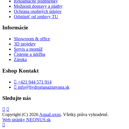
Reklamačné podmienky
Možnosti dopravy a platby
Ochrana osobných údajov
Odstúpiť od zmluvy TU
Informácie
Showroom & office
3D projekty
Servis a montáž
Čistenie a údržba
Záruka
Eshop Kontakt
+421 944 571 914
info@hydromasaznavana.sk
Sledujte nás
Copyright (C) 2026
AquaLuxus
. Všetky práva vyhradené.
Web stránky NEONUS.sk