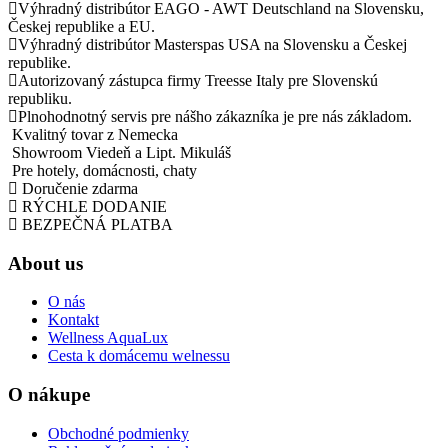
Výhradný distribútor EAGO - AWT Deutschland na Slovensku,
Českej republike a EU.
Výhradný distribútor Masterspas USA na Slovensku a Českej
republike.
Autorizovaný zástupca firmy Treesse Italy pre Slovenskú
republiku.
Plnohodnotný servis pre nášho zákazníka je pre nás základom.
Kvalitný tovar z Nemecka
Showroom Viedeň a Lipt. Mikuláš
Pre hotely, domácnosti, chaty
Doručenie zdarma
RÝCHLE DODANIE
BEZPEČNÁ PLATBA
About us
O nás
Kontakt
Wellness AquaLux
Cesta k domácemu welnessu
O nákupe
Obchodné podmienky