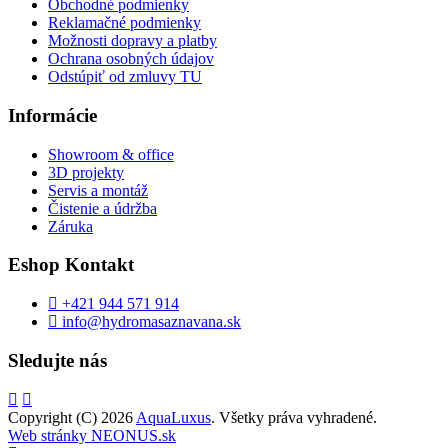
Obchodné podmienky
Reklamačné podmienky
Možnosti dopravy a platby
Ochrana osobných údajov
Odstúpiť od zmluvy TU
Informácie
Showroom & office
3D projekty
Servis a montáž
Čistenie a údržba
Záruka
Eshop Kontakt
+421 944 571 914
info@hydromasaznavana.sk
Sledujte nás
Copyright (C) 2026
AquaLuxus
. Všetky práva vyhradené.
Web stránky NEONUS.sk