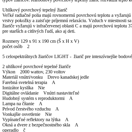
Uhlíkový povrchový tepelný žiarič
Veľké radiačné polia majú rovnomernú povrchovú teplotu a vyžarujú h
vrstvy pokožky a zaisťuje príjemnú relaxáciu. Vzduch v miestnosti s
žiariče vyžarujú v infračervenej oblasti C a majú povrchovú teplotu
pre starších a citlivých ľudí, ako aj deti.
Rozmery 129 x 91 x 190 cm (Š x H x V)
počet osôb 2
5 celospektrálnych žiaričov LIGHT - žiarič pre intenzívnejšie bodo
2 uhlíkové povrchové tepelné žiariče
Výkon 2000 wattov, 230 voltov
Materiál vnútri/vonku Drevo kanadskej jedle
Farebná svetelná terapia A
Ionizátor kyslíka Nie
Digitálne ovládanie Vnútri nastaviteľné
Hudobný systém s reproduktormi A
Lampa na čítanie A
Prívod čerstvého vzduchu A
Vonkajšie osvetlenie Nie
Vypínateľné reflektory na lýtka A
Okná a dvere z bezpečnostného skla A
operadlo č