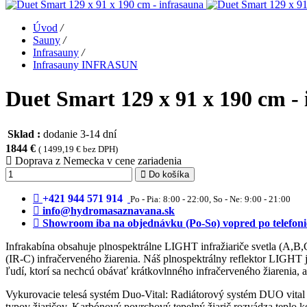
Úvod
/
Sauny
/
Infrasauny
/
Infrasauny INFRASUN
Duet Smart 129 x 91 x 190 cm -
Sklad :
dodanie 3-14 dní
1844 €
( 1499,19 € bez DPH)
Doprava z Nemecka v cene zariadenia
Do košíka
+421 944 571 914
Po - Pia: 8:00 - 22:00, So - Ne: 9:00 - 21:00
info@hydromasaznavana.sk
Showroom iba na objednávku (Po-So) vopred po telefoni
Infrakabína obsahuje plnospektrálne LIGHT infražiariče svetla (A,B,
(IR-C) infračerveného žiarenia. Náš plnospektrálny reflektor LIGHT 
ľudí, ktorí sa nechcú obávať krátkovlnného infračerveného žiarenia, al
Vykurovacie telesá systém Duo-Vital: Radiátorový systém DUO vital p
typov žiaričov. Karbónový povrchový tepelný žiarič rozvádza teplo kon