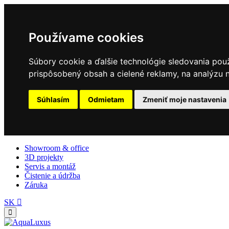
Používame cookies
Súbory cookie a ďalšie technológie sledovania pou
prispôsobený obsah a cielené reklamy, na analýzu n
Súhlasím
Odmietam
Zmeniť moje nastavenia
Showroom & office
3D projekty
Servis a montáž
Čistenie a údržba
Záruka
SK