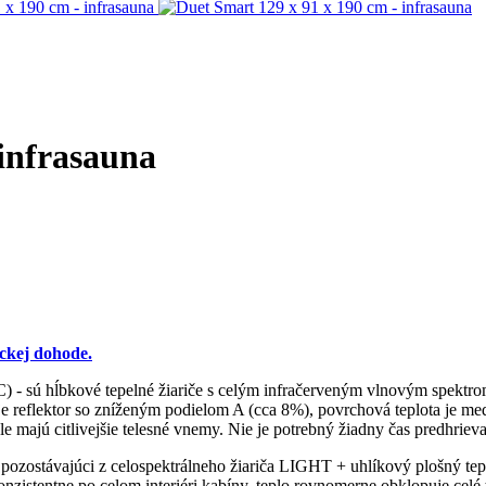
 infrasauna
ckej dohode.
C) - sú hĺbkové tepelné žiariče s celým infračerveným vlnovým spektr
je reflektor so zníženým podielom A (cca 8%), povrchová teplota je med
e majú citlivejšie telesné vnemy. Nie je potrebný žiadny čas predhrieva
ozostávajúci z celospektrálneho žiariča LIGHT + uhlíkový plošný tepel
zistentne po celom interiéri kabíny, teplo rovnomerne obklopuje celé t