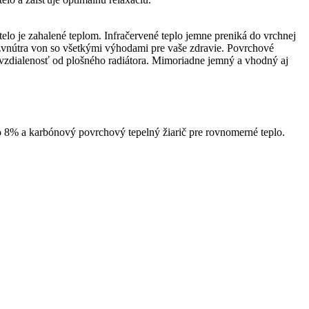
elo je zahalené teplom. Infračervené teplo jemne preniká do vrchnej
 zvnútra von so všetkými výhodami pre vaše zdravie. Povrchové
u vzdialenosť od plošného radiátora. Mimoriadne jemný a vhodný aj
o 8% a karbónový povrchový tepelný žiarič pre rovnomerné teplo.