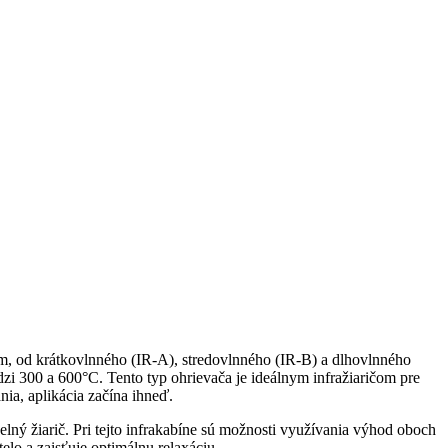
om, od krátkovlnného (IR-A), stredovlnného (IR-B) a dlhovlnného
zi 300 a 600°C. Tento typ ohrievača je ideálnym infražiaričom pre
nia, aplikácia začína ihneď.
ný žiarič. Pri tejto infrakabíne sú možnosti využívania výhod oboch
elo a zaisťuje optimálnu relaxáciu.