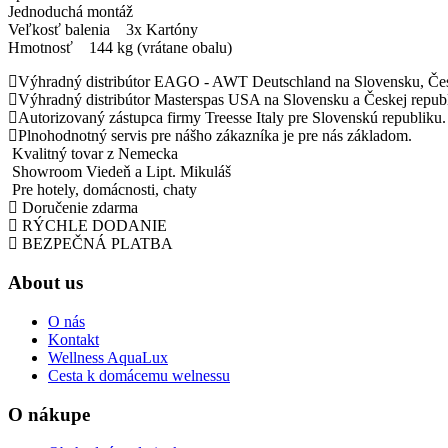
Jednoduchá montáž
Veľkosť balenia 3x Kartóny
Hmotnosť 144 kg (vrátane obalu)
Výhradný distribútor EAGO - AWT Deutschland na Slovensku, Čes
Výhradný distribútor Masterspas USA na Slovensku a Českej republ
Autorizovaný zástupca firmy Treesse Italy pre Slovenskú republiku.
Plnohodnotný servis pre nášho zákazníka je pre nás základom.
Kvalitný tovar z Nemecka
Showroom Viedeň a Lipt. Mikuláš
Pre hotely, domácnosti, chaty
Doručenie zdarma
RÝCHLE DODANIE
BEZPEČNÁ PLATBA
About us
O nás
Kontakt
Wellness AquaLux
Cesta k domácemu welnessu
O nákupe