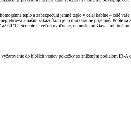
omogénne teplo a zabezpečujú jemné teplo v celej kabíne – celé vaše t
a neprehrieva a našim zákazníkom je to mimoriadne príjemné. Potíte sa
 37 až 60 °C. Sedenie je veľmi uvoľnené, nemusíte udržiavať minimáln
vé vyžarovanie do hlbších vrstiev pokožky so zníženým podielom IR-A 