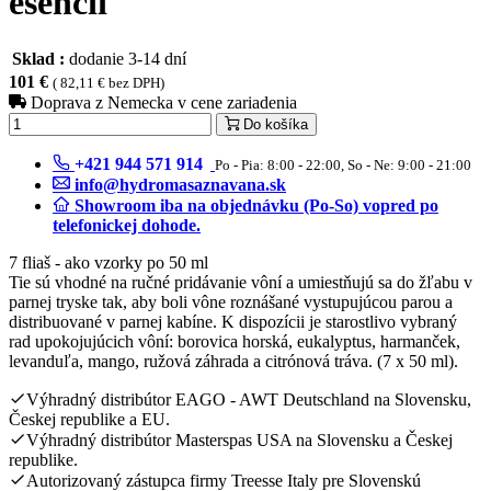
esencií
Sklad :
dodanie 3-14 dní
101 €
( 82,11 € bez DPH)
Doprava z Nemecka v cene zariadenia
Do košíka
+421 944 571 914
Po - Pia: 8:00 - 22:00, So - Ne: 9:00 - 21:00
info@hydromasaznavana.sk
Showroom iba na objednávku (Po-So) vopred po
telefonickej dohode.
7 fliaš - ako vzorky po 50 ml
Tie sú vhodné na ručné pridávanie vôní a umiestňujú sa do žľabu v
parnej tryske tak, aby boli vône roznášané vystupujúcou parou a
distribuované v parnej kabíne. K dispozícii je starostlivo vybraný
rad upokojujúcich vôní: borovica horská, eukalyptus, harmanček,
levanduľa, mango, ružová záhrada a citrónová tráva. (7 x 50 ml).
Výhradný distribútor EAGO - AWT Deutschland na Slovensku,
Českej republike a EU.
Výhradný distribútor Masterspas USA na Slovensku a Českej
republike.
Autorizovaný zástupca firmy Treesse Italy pre Slovenskú